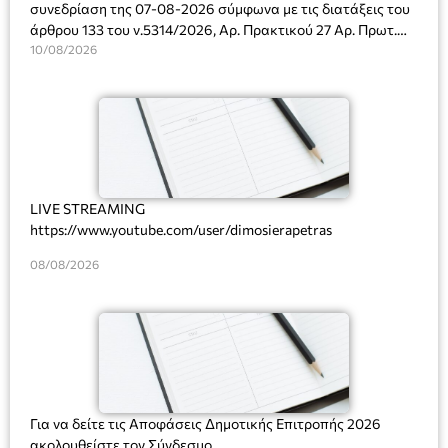
συνεδρίαση της 07-08-2026 σύμφωνα με τις διατάξεις του
άρθρου 133 του ν.5314/2026, Αρ. Πρακτικού 27 Αρ. Πρωτ.
Πρόσκλησης: 10817/03-08-2026
10/08/2026
LIVE STREAMING
https://www.youtube.com/user/dimosierapetras
08/08/2026
Για να δείτε τις Αποφάσεις Δημοτικής Επιτροπής 2026
ακολουθείστε τον Σύνδεσμο