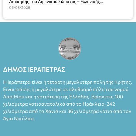
Διοίκησης του Λιμενικού Σώματος – Ελληνικής
Ακτοφυλακής (Λ.Σ.-ΕΛ.ΑΚΤ.), Αρχιπλοίαρχο Λ.Σ. κ. Ιωάννη
06/08/2026
Ορφανό
ΔΗΜΟΣ ΙΕΡΑΠΕΤΡΑΣ
Η Ιεράπετρα είναι η τέταρτη μεγαλύτερη πόλη της Κρήτης.
Είναι επίσης η μεγαλύτερη σε πληθυσμό πόλη του νομού
Λασιθίου και η νοτιότερη της Ελλάδας. Βρίσκεται 100
χιλιόμετρα νοτιοανατολικά από το Ηράκλειο, 242
χιλιόμετρα από τα Χανιά και 36 χιλιόμετρα νότια από τον
Άγιο Νικόλαο.