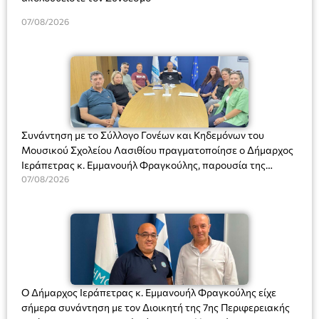
07/08/2026
Συνάντηση με το Σύλλογο Γονέων και Κηδεμόνων του
Μουσικού Σχολείου Λασιθίου πραγματοποίησε ο Δήμαρχος
Ιεράπετρας κ. Εμμανουήλ Φραγκούλης, παρουσία της
Διευθύντριας του σχολείου κας Μαριάννας Χαΐτα.
07/08/2026
Ο Δήμαρχος Ιεράπετρας κ. Εμμανουήλ Φραγκούλης είχε
σήμερα συνάντηση με τον Διοικητή της 7ης Περιφερειακής