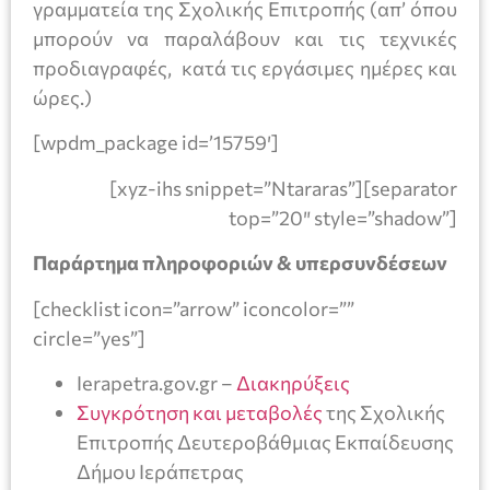
γραμματεία της Σχολικής Επιτροπής (απ’ όπου
μπορούν να παραλάβουν και τις τεχνικές
προδιαγραφές, κατά τις εργάσιμες ημέρες και
ώρες.)
[wpdm_package id=’15759′]
[xyz-ihs snippet=”Ntararas”][separator
top=”20″ style=”shadow”]
Παράρτημα πληροφοριών & υπερσυνδέσεων
[checklist icon=”arrow” iconcolor=””
circle=”yes”]
Ierapetra.gov.gr –
Διακηρύξεις
Συγκρότηση και μεταβολές
της Σχολικής
Επιτροπής Δευτεροβάθμιας Εκπαίδευσης
Δήμου Ιεράπετρας