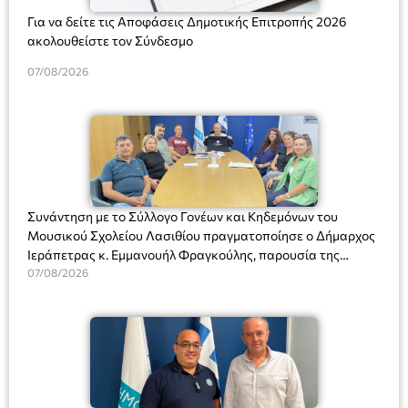
Για να δείτε τις Αποφάσεις Δημοτικής Επιτροπής 2026
ακολουθείστε τον Σύνδεσμο
07/08/2026
Συνάντηση με το Σύλλογο Γονέων και Κηδεμόνων του
Μουσικού Σχολείου Λασιθίου πραγματοποίησε ο Δήμαρχος
Ιεράπετρας κ. Εμμανουήλ Φραγκούλης, παρουσία της
Διευθύντριας του σχολείου κας Μαριάννας Χαΐτα.
07/08/2026