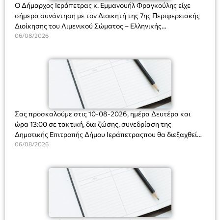
Ο Δήμαρχος Ιεράπετρας κ. Εμμανουήλ Φραγκούλης είχε
σήμερα συνάντηση με τον Διοικητή της 7ης Περιφερειακής
Διοίκησης του Λιμενικού Σώματος – Ελληνικής
Ακτοφυλακής (Λ.Σ.-ΕΛ.ΑΚΤ.), Αρχιπλοίαρχο Λ.Σ. κ. Ιωάννη
06/08/2026
Ορφανό
Σας προσκαλούμε στις 10-08-2026, ημέρα Δευτέρα και
ώρα 13:00 σε τακτική, δια ζώσης, συνεδρίαση της
Δημοτικής Επιτροπής Δήμου Ιεράπετραςπου θα διεξαχθεί
στο Δημοτικό Κατάστημα, Δημοκρατίας 31 στην αίθουσα
06/08/2026
«ΙΩΑΝΝΗΣ ΧΡΙΣΤΑΚΗΣ» στον 1ο όροφο, για τη συζήτηση
και λήψη αποφάσεων στα παρακάτω θέματα: