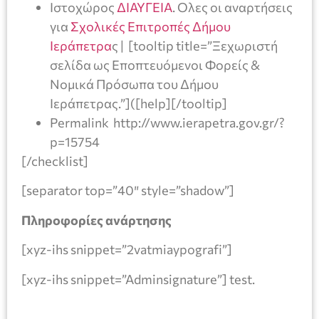
Ιστοχώρος
ΔΙΑΥΓΕΙΑ
. Ολες οι αναρτήσεις
για
Σχολικές Επιτροπές Δήμου
Ιεράπετρα
ς | [tooltip title=”Ξεχωριστή
σελίδα ως Εποπτευόμενοι Φορείς &
Nομικά Πρόσωπα του Δήμου
Ιεράπετρας.”]([help][/tooltip]
Permalink http://www.ierapetra.gov.gr/?
p=15754
[/checklist]
[separator top=”40″ style=”shadow”]
Πληροφορίες ανάρτησης
[xyz-ihs snippet=”2vatmiaypografi”]
[xyz-ihs snippet=”Adminsignature”] test.