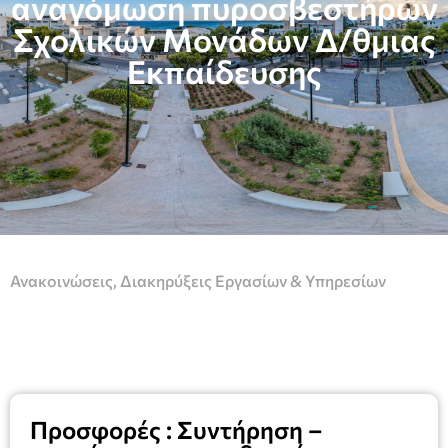
αναγόμωση πυροσβεστήρων
Σχολικών Μονάδων Δ/θμιας
Εκπαίδευσης
Ανακοινώσεις
,
Διακηρύξεις Εργασίων & Υπηρεσίων
Προσφορές : Συντήρηση –