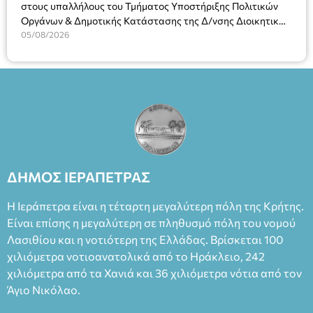
στους υπαλλήλους του Τμήματος Υποστήριξης Πολιτικών
2023, για την ερμηνεία του στον διπλό ρόλο του Μαρτίν/
Οργάνων & Δημοτικής Κατάστασης της Δ/νσης Διοικητικών
Φεδερίκο. Σκηνοθεσία: Βαγγέλης Θεοδωρόπουλος Είσοδος: :
Υπηρεσιών για αποφάσεις, πιστοποιητικά, πράξεις και
05/08/2026
Ταμείο 22€- Προπώληση 20€( Άνεργοι, Φοιτητές, ΑΜΕΑ,
χρήση του Πληροφοριακού Συστήματος “Μητρώο Πολιτών”
άνω των 65 Προπώληση: Βιβλιοπωλείο Πάπυρος (Πλατεία
(Ν. 5314/2026).»
Πλαστήρα), E&G Mini market (Δημοκρατίας 39 Ιεράπετρα)
και στο more.com Χώρος: 3ο Γυμνάσιο Ιεράπετρας
(Είσοδος ΕΠΑ.Λ.) Έναρξη 21:15 Οργάνωση: ΚΝΩΣΟΣ
ΘΕΑΤΡΙΚΕΣ ΠΑΡΑΓΩΓΕΣ ΕΕ
ΔΗΜΟΣ ΙΕΡΑΠΕΤΡΑΣ
Η Ιεράπετρα είναι η τέταρτη μεγαλύτερη πόλη της Κρήτης.
Είναι επίσης η μεγαλύτερη σε πληθυσμό πόλη του νομού
Λασιθίου και η νοτιότερη της Ελλάδας. Βρίσκεται 100
χιλιόμετρα νοτιοανατολικά από το Ηράκλειο, 242
χιλιόμετρα από τα Χανιά και 36 χιλιόμετρα νότια από τον
Άγιο Νικόλαο.