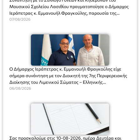
Μουσικού Σχολείου Λασιθίου πραγματοποίησε ο Δήμαρχος
Ιεράπετρας κ. Εμμανουήλ Φραγκούλης, παρουσία της
Διευθύντριας του σχολείου κας Μαριάννας Χαΐτα.
07/08/2026
Ο Δήμαρχος Ιεράπετρας κ. Εμμανουήλ Φραγκούλης είχε
σήμερα συνάντηση με τον Διοικητή της 7ης Περιφερειακής
Διοίκησης του Λιμενικού Σώματος – Ελληνικής
Ακτοφυλακής (Λ.Σ.-ΕΛ.ΑΚΤ.), Αρχιπλοίαρχο Λ.Σ. κ. Ιωάννη
06/08/2026
Ορφανό
Σας προσκαλούμε στις 10-08-2026, ημέρα Δευτέρα και