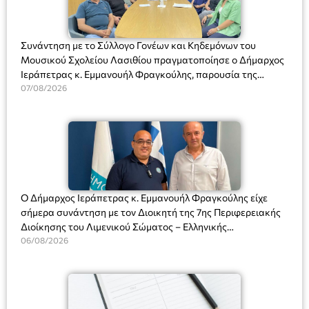
Συνάντηση με το Σύλλογο Γονέων και Κηδεμόνων του
Μουσικού Σχολείου Λασιθίου πραγματοποίησε ο Δήμαρχος
Ιεράπετρας κ. Εμμανουήλ Φραγκούλης, παρουσία της
Διευθύντριας του σχολείου κας Μαριάννας Χαΐτα.
07/08/2026
Ο Δήμαρχος Ιεράπετρας κ. Εμμανουήλ Φραγκούλης είχε
σήμερα συνάντηση με τον Διοικητή της 7ης Περιφερειακής
Διοίκησης του Λιμενικού Σώματος – Ελληνικής
Ακτοφυλακής (Λ.Σ.-ΕΛ.ΑΚΤ.), Αρχιπλοίαρχο Λ.Σ. κ. Ιωάννη
06/08/2026
Ορφανό