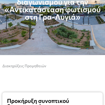
διαγωνισμού για την
«Αντικατάσταση φωτισμού
στη Γρα-Λυγιά»
Διακηρύξεις Προμηθειών
Προκήρυξη συνοπτικού