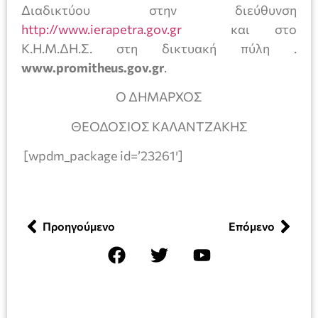
Διαδικτύου στην διεύθυνση
http://www.ierapetra.gov.gr
και στο
Κ.Η.Μ.ΔΗ.Σ. στη δικτυακή πύλη .
www.promitheus.gov.gr
.
Ο ΔΗΜΑΡΧΟΣ
ΘΕΟΔΟΣΙΟΣ ΚΑΛΑΝΤΖΑΚΗΣ
[wpdm_package id=’23261′]
Προηγούμενο
Επόμενο