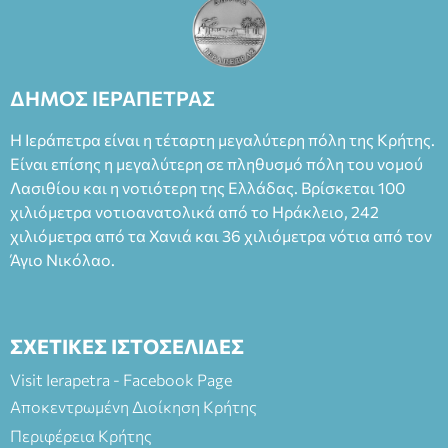
έργο, ενώ η παράσταση έχει καθιερωθεί ως σημαντικό
θεατρικό γεγονός χάρη στις εξαιρετικές ερμηνείες του
Θάνου Λέκκα στον ρόλο του Συγγραφέα και του Δημήτρη
Καπουράνη, νικητή του βραβείου Δημήτρης Χορν 2022-
2023, για την ερμηνεία του στον διπλό ρόλο του Μαρτίν/
ΔΗΜΟΣ ΙΕΡΑΠΕΤΡΑΣ
Φεδερίκο. Σκηνοθεσία: Βαγγέλης Θεοδωρόπουλος Είσοδος: :
Ταμείο 22€- Προπώληση 20€( Άνεργοι, Φοιτητές, ΑΜΕΑ,
Η Ιεράπετρα είναι η τέταρτη μεγαλύτερη πόλη της Κρήτης.
άνω των 65 Προπώληση: Βιβλιοπωλείο Πάπυρος (Πλατεία
Είναι επίσης η μεγαλύτερη σε πληθυσμό πόλη του νομού
Πλαστήρα), E&G Mini market (Δημοκρατίας 39 Ιεράπετρα)
Λασιθίου και η νοτιότερη της Ελλάδας. Βρίσκεται 100
και στο more.com Χώρος: 3ο Γυμνάσιο Ιεράπετρας
(Είσοδος ΕΠΑ.Λ.) Έναρξη 21:15 Οργάνωση: ΚΝΩΣΟΣ
χιλιόμετρα νοτιοανατολικά από το Ηράκλειο, 242
ΘΕΑΤΡΙΚΕΣ ΠΑΡΑΓΩΓΕΣ ΕΕ
χιλιόμετρα από τα Χανιά και 36 χιλιόμετρα νότια από τον
Άγιο Νικόλαο.
ΣΧΕΤΙΚΕΣ ΙΣΤΟΣΕΛΙΔΕΣ
Visit Ierapetra - Facebook Page
Αποκεντρωμένη Διοίκηση Κρήτης
Περιφέρεια Κρήτης