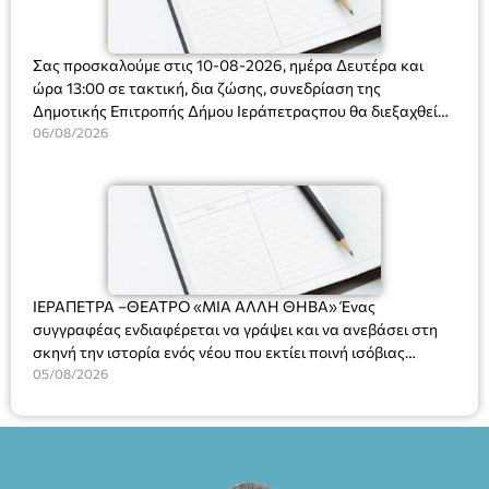
Σας προσκαλούμε στις 10-08-2026, ημέρα Δευτέρα και
ώρα 13:00 σε τακτική, δια ζώσης, συνεδρίαση της
Δημοτικής Επιτροπής Δήμου Ιεράπετραςπου θα διεξαχθεί
στο Δημοτικό Κατάστημα, Δημοκρατίας 31 στην αίθουσα
06/08/2026
«ΙΩΑΝΝΗΣ ΧΡΙΣΤΑΚΗΣ» στον 1ο όροφο, για τη συζήτηση
και λήψη αποφάσεων στα παρακάτω θέματα:
ΙΕΡΑΠΕΤΡΑ –ΘΕΑΤΡΟ «ΜΙΑ ΑΛΛΗ ΘΗΒΑ» Ένας
συγγραφέας ενδιαφέρεται να γράψει και να ανεβάσει στη
σκηνή την ιστορία ενός νέου που εκτίει ποινή ισόβιας
κάθειρξης για πατροκτονία. Ένα πολυβραβευμένο έργο για
05/08/2026
τις σχέσεις πατέρα-γιου, την ανδρική ταυτότητα, την ψυχική
ασθένεια, τον ερωτισμό. Ένα έργο αινιγματικό, συγκινητικό,
όσο και διασκεδαστικό. Ο διακεκριμένος σκηνοθέτης
Βαγγέλης Θεοδωρόπουλος ανέδειξε το πολυεπίπεδο αυτό