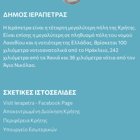
Καπουράνη, νικητή του βραβείου Δημήτρης Χορν 2022-
2023, για την ερμηνεία του στον διπλό ρόλο του Μαρτίν/
ΔΗΜΟΣ ΙΕΡΑΠΕΤΡΑΣ
Φεδερίκο. Σκηνοθεσία: Βαγγέλης Θεοδωρόπουλος Είσοδος: :
Ταμείο 22€- Προπώληση 20€( Άνεργοι, Φοιτητές, ΑΜΕΑ,
Η Ιεράπετρα είναι η τέταρτη μεγαλύτερη πόλη της Κρήτης.
άνω των 65 Προπώληση: Βιβλιοπωλείο Πάπυρος (Πλατεία
Είναι επίσης η μεγαλύτερη σε πληθυσμό πόλη του νομού
Πλαστήρα), E&G Mini market (Δημοκρατίας 39 Ιεράπετρα)
Λασιθίου και η νοτιότερη της Ελλάδας. Βρίσκεται 100
και στο more.com Χώρος: 3ο Γυμνάσιο Ιεράπετρας
(Είσοδος ΕΠΑ.Λ.) Έναρξη 21:15 Οργάνωση: ΚΝΩΣΟΣ
χιλιόμετρα νοτιοανατολικά από το Ηράκλειο, 242
ΘΕΑΤΡΙΚΕΣ ΠΑΡΑΓΩΓΕΣ ΕΕ
χιλιόμετρα από τα Χανιά και 36 χιλιόμετρα νότια από τον
Άγιο Νικόλαο.
ΣΧΕΤΙΚΕΣ ΙΣΤΟΣΕΛΙΔΕΣ
Visit Ierapetra - Facebook Page
Αποκεντρωμένη Διοίκηση Κρήτης
Περιφέρεια Κρήτης
Υπουργείο Εσωτερικών