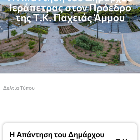
Ιεράπετρας στον Πρόεδρο
της Τ.Κ. Παχειάς Άμμου
Δελτία Τύπου
Η Απάντηση του Δημάρχου