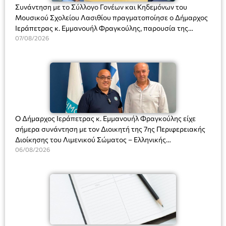
Συνάντηση με το Σύλλογο Γονέων και Κηδεμόνων του
Μουσικού Σχολείου Λασιθίου πραγματοποίησε ο Δήμαρχος
Ιεράπετρας κ. Εμμανουήλ Φραγκούλης, παρουσία της
Διευθύντριας του σχολείου κας Μαριάννας Χαΐτα.
07/08/2026
Ο Δήμαρχος Ιεράπετρας κ. Εμμανουήλ Φραγκούλης είχε
σήμερα συνάντηση με τον Διοικητή της 7ης Περιφερειακής
Διοίκησης του Λιμενικού Σώματος – Ελληνικής
Ακτοφυλακής (Λ.Σ.-ΕΛ.ΑΚΤ.), Αρχιπλοίαρχο Λ.Σ. κ. Ιωάννη
06/08/2026
Ορφανό