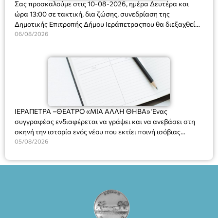
Σας προσκαλούμε στις 10-08-2026, ημέρα Δευτέρα και
ώρα 13:00 σε τακτική, δια ζώσης, συνεδρίαση της
Δημοτικής Επιτροπής Δήμου Ιεράπετραςπου θα διεξαχθεί
στο Δημοτικό Κατάστημα, Δημοκρατίας 31 στην αίθουσα
06/08/2026
«ΙΩΑΝΝΗΣ ΧΡΙΣΤΑΚΗΣ» στον 1ο όροφο, για τη συζήτηση
και λήψη αποφάσεων στα παρακάτω θέματα:
ΙΕΡΑΠΕΤΡΑ –ΘΕΑΤΡΟ «ΜΙΑ ΑΛΛΗ ΘΗΒΑ» Ένας
συγγραφέας ενδιαφέρεται να γράψει και να ανεβάσει στη
σκηνή την ιστορία ενός νέου που εκτίει ποινή ισόβιας
κάθειρξης για πατροκτονία. Ένα πολυβραβευμένο έργο για
05/08/2026
τις σχέσεις πατέρα-γιου, την ανδρική ταυτότητα, την ψυχική
ασθένεια, τον ερωτισμό. Ένα έργο αινιγματικό, συγκινητικό,
όσο και διασκεδαστικό. Ο διακεκριμένος σκηνοθέτης
Βαγγέλης Θεοδωρόπουλος ανέδειξε το πολυεπίπεδο αυτό
έργο, ενώ η παράσταση έχει καθιερωθεί ως σημαντικό
θεατρικό γεγονός χάρη στις εξαιρετικές ερμηνείες του
Θάνου Λέκκα στον ρόλο του Συγγραφέα και του Δημήτρη