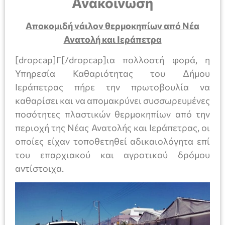
Ανακοίνωση
Αποκομιδή νάιλον θερμοκηπίων από Νέα
Ανατολή και Ιεράπετρα
[dropcap]Γ[/dropcap]ια πολλοστή φορά, η
Υπηρεσία Καθαριότητας του Δήμου
Ιεράπετρας πήρε την πρωτοβουλία να
καθαρίσει και να απομακρύνει συσσωρευμένες
ποσότητες πλαστικών θερμοκηπίων από την
περιοχή της Νέας Ανατολής και Ιεράπετρας, οι
οποίες είχαν τοποθετηθεί αδικαιολόγητα επί
του επαρχιακού και αγροτικού δρόμου
αντίστοιχα.