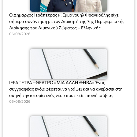
Ο Δήμαρχος Ιεράπετρας κ. Εμμανουήλ Φραγκούλης είχε
σήμερα συνάντηση με τον Διοικητή της 7ης Περιφερειακής
Διοίκησης του Λιμενικού Σώματος – Ελληνικής
Ακτοφυλακής (Λ.Σ.-ΕΛ.ΑΚΤ.), Αρχιπλοίαρχο Λ.Σ. κ. Ιωάννη
06/08/2026
Ορφανό
ΙΕΡΑΠΕΤΡΑ –ΘΕΑΤΡΟ «ΜΙΑ ΑΛΛΗ ΘΗΒΑ» Ένας
συγγραφέας ενδιαφέρεται να γράψει και να ανεβάσει στη
σκηνή την ιστορία ενός νέου που εκτίει ποινή ισόβιας
κάθειρξης για πατροκτονία. Ένα πολυβραβευμένο έργο για
05/08/2026
τις σχέσεις πατέρα-γιου, την ανδρική ταυτότητα, την ψυχική
ασθένεια, τον ερωτισμό. Ένα έργο αινιγματικό, συγκινητικό,
όσο και διασκεδαστικό. Ο διακεκριμένος σκηνοθέτης
Βαγγέλης Θεοδωρόπουλος ανέδειξε το πολυεπίπεδο αυτό
έργο, ενώ η παράσταση έχει καθιερωθεί ως σημαντικό