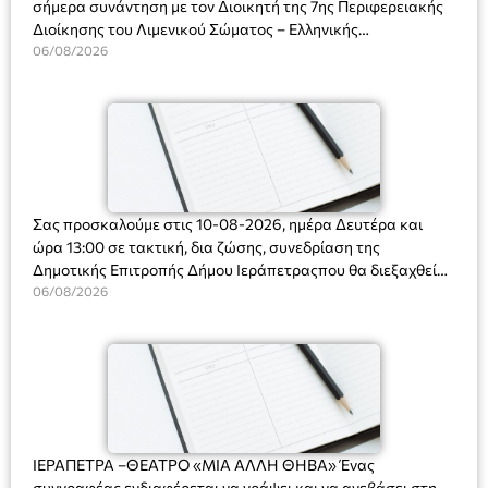
σήμερα συνάντηση με τον Διοικητή της 7ης Περιφερειακής
Διοίκησης του Λιμενικού Σώματος – Ελληνικής
Ακτοφυλακής (Λ.Σ.-ΕΛ.ΑΚΤ.), Αρχιπλοίαρχο Λ.Σ. κ. Ιωάννη
06/08/2026
Ορφανό
Σας προσκαλούμε στις 10-08-2026, ημέρα Δευτέρα και
ώρα 13:00 σε τακτική, δια ζώσης, συνεδρίαση της
Δημοτικής Επιτροπής Δήμου Ιεράπετραςπου θα διεξαχθεί
στο Δημοτικό Κατάστημα, Δημοκρατίας 31 στην αίθουσα
06/08/2026
«ΙΩΑΝΝΗΣ ΧΡΙΣΤΑΚΗΣ» στον 1ο όροφο, για τη συζήτηση
και λήψη αποφάσεων στα παρακάτω θέματα:
ΙΕΡΑΠΕΤΡΑ –ΘΕΑΤΡΟ «ΜΙΑ ΑΛΛΗ ΘΗΒΑ» Ένας
συγγραφέας ενδιαφέρεται να γράψει και να ανεβάσει στη