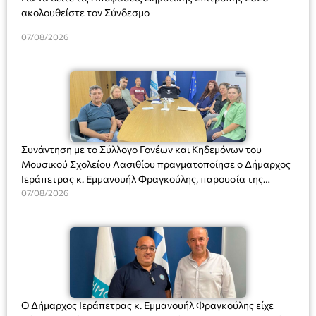
ακολουθείστε τον Σύνδεσμο
07/08/2026
Συνάντηση με το Σύλλογο Γονέων και Κηδεμόνων του
Μουσικού Σχολείου Λασιθίου πραγματοποίησε ο Δήμαρχος
Ιεράπετρας κ. Εμμανουήλ Φραγκούλης, παρουσία της
Διευθύντριας του σχολείου κας Μαριάννας Χαΐτα.
07/08/2026
Ο Δήμαρχος Ιεράπετρας κ. Εμμανουήλ Φραγκούλης είχε