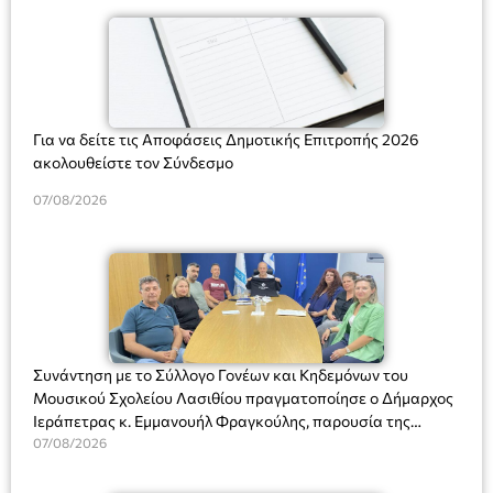
Για να δείτε τις Αποφάσεις Δημοτικής Επιτροπής 2026
ακολουθείστε τον Σύνδεσμο
07/08/2026
Συνάντηση με το Σύλλογο Γονέων και Κηδεμόνων του
Μουσικού Σχολείου Λασιθίου πραγματοποίησε ο Δήμαρχος
Ιεράπετρας κ. Εμμανουήλ Φραγκούλης, παρουσία της
Διευθύντριας του σχολείου κας Μαριάννας Χαΐτα.
07/08/2026