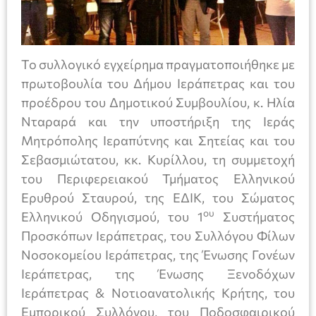
Το συλλογικό εγχείρημα πραγματοποιήθηκε με
πρωτοβουλία του Δήμου Ιεράπετρας και του
προέδρου του Δημοτικού Συμβουλίου, κ. Ηλία
Νταραρά και την υποστήριξη της Ιεράς
Μητρόπολης Ιεραπύτνης και Σητείας και του
Σεβασμιώτατου, κκ. Κυρίλλου, τη συμμετοχή
του Περιφερειακού Τμήματος Ελληνικού
Ερυθρού Σταυρού, της ΕΔΙΚ, του Σώματος
ου
Ελληνικού Οδηγισμού, του 1
Συστήματος
Προσκόπων Ιεράπετρας, του Συλλόγου Φίλων
Νοσοκομείου Ιεράπετρας, της Ένωσης Γονέων
Ιεράπετρας, της Ένωσης Ξενοδόχων
Ιεράπετρας & Νοτιοανατολικής Κρήτης, του
Εμπορικού Συλλόγου, του Ποδοσφαιρικού