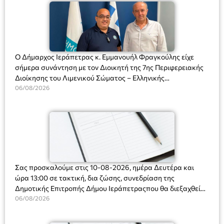
Ο Δήμαρχος Ιεράπετρας κ. Εμμανουήλ Φραγκούλης είχε
σήμερα συνάντηση με τον Διοικητή της 7ης Περιφερειακής
Διοίκησης του Λιμενικού Σώματος – Ελληνικής
Ακτοφυλακής (Λ.Σ.-ΕΛ.ΑΚΤ.), Αρχιπλοίαρχο Λ.Σ. κ. Ιωάννη
06/08/2026
Ορφανό
Σας προσκαλούμε στις 10-08-2026, ημέρα Δευτέρα και
ώρα 13:00 σε τακτική, δια ζώσης, συνεδρίαση της
Δημοτικής Επιτροπής Δήμου Ιεράπετραςπου θα διεξαχθεί
στο Δημοτικό Κατάστημα, Δημοκρατίας 31 στην αίθουσα
06/08/2026
«ΙΩΑΝΝΗΣ ΧΡΙΣΤΑΚΗΣ» στον 1ο όροφο, για τη συζήτηση
και λήψη αποφάσεων στα παρακάτω θέματα: