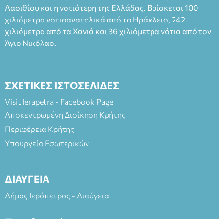
Λασιθίου και η νοτιότερη της Ελλάδας. Βρίσκεται 100
και στο more.com Χώρος: 3ο Γυμνάσιο Ιεράπετρας
(Είσοδος ΕΠΑ.Λ.) Έναρξη 21:15 Οργάνωση: ΚΝΩΣΟΣ
χιλιόμετρα νοτιοανατολικά από το Ηράκλειο, 242
ΘΕΑΤΡΙΚΕΣ ΠΑΡΑΓΩΓΕΣ ΕΕ
χιλιόμετρα από τα Χανιά και 36 χιλιόμετρα νότια από τον
Άγιο Νικόλαο.
ΣΧΕΤΙΚΕΣ ΙΣΤΟΣΕΛΙΔΕΣ
Visit Ierapetra - Facebook Page
Αποκεντρωμένη Διοίκηση Κρήτης
Περιφέρεια Κρήτης
Υπουργείο Εσωτερικών
ΔΙΑΥΓΕΙΑ
Δήμος Ιεράπετρας - Διαύγεια