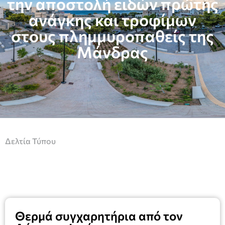
την αποστολή ειδών πρώτης
ανάγκης και τροφίμων
στους πλημμυροπαθείς της
Μάνδρας
Δελτία Τύπου
Θερμά συγχαρητήρια από τον