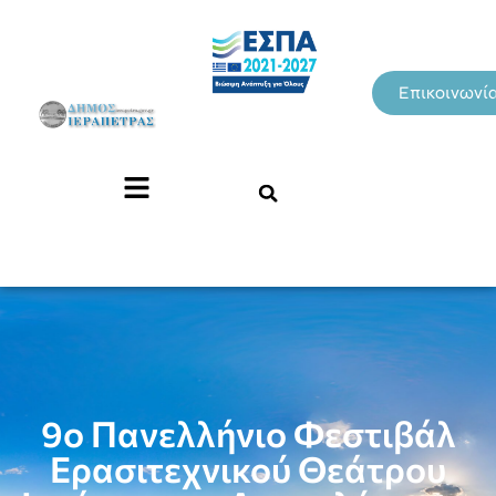
Επικοινωνί
9ο Πανελλήνιο Φεστιβάλ
Ερασιτεχνικού Θεάτρου