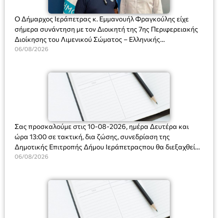
Ο Δήμαρχος Ιεράπετρας κ. Εμμανουήλ Φραγκούλης είχε
σήμερα συνάντηση με τον Διοικητή της 7ης Περιφερειακής
Διοίκησης του Λιμενικού Σώματος – Ελληνικής
Ακτοφυλακής (Λ.Σ.-ΕΛ.ΑΚΤ.), Αρχιπλοίαρχο Λ.Σ. κ. Ιωάννη
06/08/2026
Ορφανό
Σας προσκαλούμε στις 10-08-2026, ημέρα Δευτέρα και
ώρα 13:00 σε τακτική, δια ζώσης, συνεδρίαση της
Δημοτικής Επιτροπής Δήμου Ιεράπετραςπου θα διεξαχθεί
στο Δημοτικό Κατάστημα, Δημοκρατίας 31 στην αίθουσα
06/08/2026
«ΙΩΑΝΝΗΣ ΧΡΙΣΤΑΚΗΣ» στον 1ο όροφο, για τη συζήτηση
και λήψη αποφάσεων στα παρακάτω θέματα: