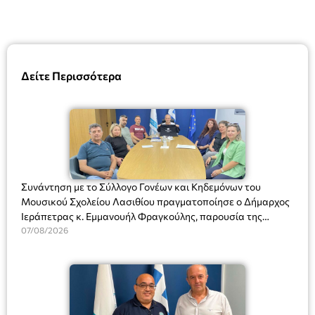
Δείτε Περισσότερα
Συνάντηση με το Σύλλογο Γονέων και Κηδεμόνων του
Μουσικού Σχολείου Λασιθίου πραγματοποίησε ο Δήμαρχος
Ιεράπετρας κ. Εμμανουήλ Φραγκούλης, παρουσία της
Διευθύντριας του σχολείου κας Μαριάννας Χαΐτα.
07/08/2026