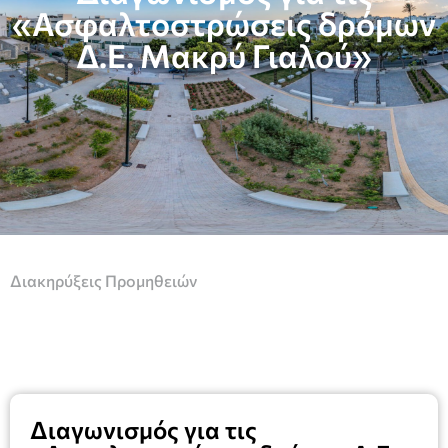
«Ασφαλτοστρώσεις δρόμων
Δ.Ε. Μακρύ Γιαλού»
Διακηρύξεις Προμηθειών
Διαγωνισμός για τις