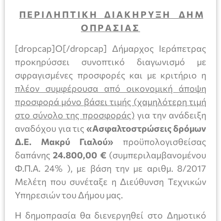
Π Ε Ρ Ι Λ Η Π Τ Ι Κ Η Δ Ι Α Κ Η Ρ Υ Ξ Η Δ Η Μ
Ο Π Ρ Α Σ Ι Α Σ
[dropcap]Ο[/dropcap] Δήμαρχος Ιεράπετρας
προκηρύσσει συνοπτικό διαγωνισμό με
σφραγισμένες προσφορές και με κριτήριο η
πλέον συμφέρουσα από οικονομική άποψη
προσφορά μόνο βάσει τιμής (χαμηλότερη τιμή
στο σύνολο της προσφοράς)
για την ανάδειξη
αναδόχου για τις
«Ασφαλτοστρώσεις δρόμων
Δ.Ε. Μακρύ Γιαλού»
προϋπολογισθείσας
δαπάνης
24.800,00
€
(συμπεριλαμβανομένου
Φ.Π.Α. 24% ), με βάση την με αριθμ. 8/2017
Μελέτη που συνέταξε η Διεύθυνση Τεχνικών
Υπηρεσιών του Δήμου μας.
Η δημοπρασία θα διενεργηθεί στο Δημοτικό