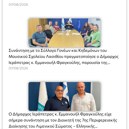
07/08/2026
Συνάντηση με το Σύλλογο Γονέων και Κηδεμόνων του
Μουσικού Σχολείου Λασιθίου πραγματοποίησε ο Δήμαρχος
Ιεράπετρας κ. Εμμανουήλ Φραγκούλης, παρουσία της
Διευθύντριας του σχολείου κας Μαριάννας Χαΐτα.
07/08/2026
Ο Δήμαρχος Ιεράπετρας κ. Εμμανουήλ Φραγκούλης είχε
σήμερα συνάντηση με τον Διοικητή της 7ης Περιφερειακής
Διοίκησης του Λιμενικού Σώματος – Ελληνικής