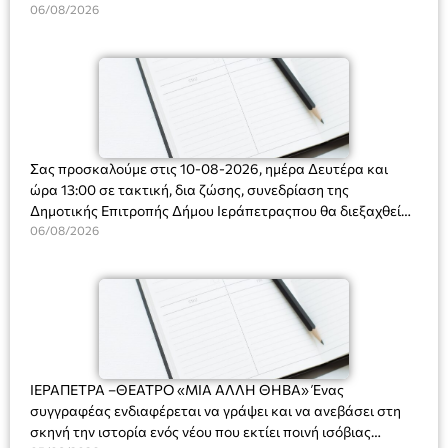
Ακτοφυλακής (Λ.Σ.-ΕΛ.ΑΚΤ.), Αρχιπλοίαρχο Λ.Σ. κ. Ιωάννη
06/08/2026
Ορφανό
Σας προσκαλούμε στις 10-08-2026, ημέρα Δευτέρα και
ώρα 13:00 σε τακτική, δια ζώσης, συνεδρίαση της
Δημοτικής Επιτροπής Δήμου Ιεράπετραςπου θα διεξαχθεί
στο Δημοτικό Κατάστημα, Δημοκρατίας 31 στην αίθουσα
06/08/2026
«ΙΩΑΝΝΗΣ ΧΡΙΣΤΑΚΗΣ» στον 1ο όροφο, για τη συζήτηση
και λήψη αποφάσεων στα παρακάτω θέματα:
ΙΕΡΑΠΕΤΡΑ –ΘΕΑΤΡΟ «ΜΙΑ ΑΛΛΗ ΘΗΒΑ» Ένας
συγγραφέας ενδιαφέρεται να γράψει και να ανεβάσει στη
σκηνή την ιστορία ενός νέου που εκτίει ποινή ισόβιας