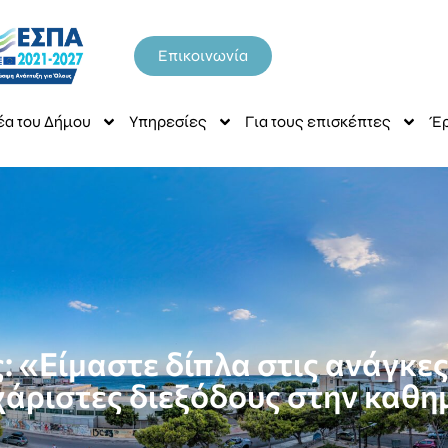
Επικοινωνία
έα του Δήμου
Υπηρεσίες
Για τους επισκέπτες
Έρ
: «Είμαστε δίπλα στις ανάγκε
άριστες διεξόδους στην καθη