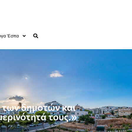
γα Έσπα
ς των δημοτών και
μερινότητά τους.»