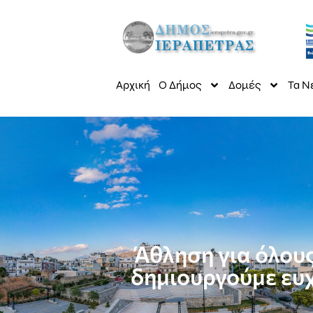
Αρχική
Ο Δήμος
Δομές
Τα Ν
Άθληση για όλους
δημιουργούμε ευχ