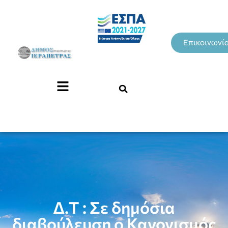
Επικοινωνί
Δ.Τ : Σε δημόσια
διαβούλευση ο Κανονισμός