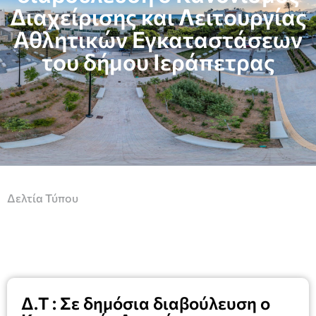
Διαχείρισης και Λειτουργίας
Αθλητικών Εγκαταστάσεων
του δήμου Ιεράπετρας
Δελτία Τύπου
Δ.Τ : Σε δημόσια διαβούλευση ο