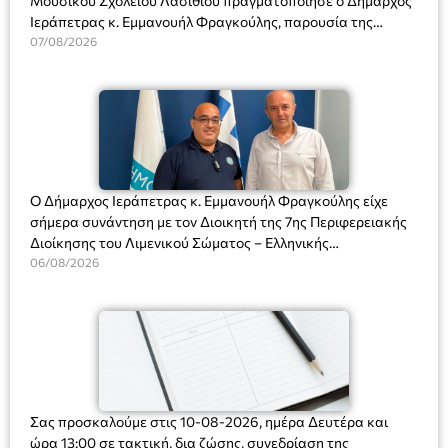
Μουσικού Σχολείου Λασιθίου πραγματοποίησε ο Δήμαρχος
Ιεράπετρας κ. Εμμανουήλ Φραγκούλης, παρουσία της
Διευθύντριας του σχολείου κας Μαριάννας Χαΐτα.
07/08/2026
Ο Δήμαρχος Ιεράπετρας κ. Εμμανουήλ Φραγκούλης είχε
σήμερα συνάντηση με τον Διοικητή της 7ης Περιφερειακής
Διοίκησης του Λιμενικού Σώματος – Ελληνικής
Ακτοφυλακής (Λ.Σ.-ΕΛ.ΑΚΤ.), Αρχιπλοίαρχο Λ.Σ. κ. Ιωάννη
06/08/2026
Ορφανό
Σας προσκαλούμε στις 10-08-2026, ημέρα Δευτέρα και
ώρα 13:00 σε τακτική, δια ζώσης, συνεδρίαση της