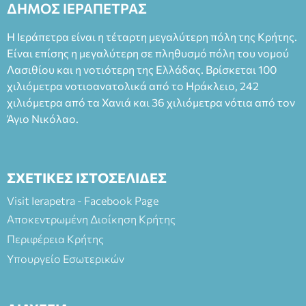
ΔΗΜΟΣ ΙΕΡΑΠΕΤΡΑΣ
Φεδερίκο. Σκηνοθεσία: Βαγγέλης Θεοδωρόπουλος Είσοδος: :
Ταμείο 22€- Προπώληση 20€( Άνεργοι, Φοιτητές, ΑΜΕΑ,
Η Ιεράπετρα είναι η τέταρτη μεγαλύτερη πόλη της Κρήτης.
άνω των 65 Προπώληση: Βιβλιοπωλείο Πάπυρος (Πλατεία
Είναι επίσης η μεγαλύτερη σε πληθυσμό πόλη του νομού
Πλαστήρα), E&G Mini market (Δημοκρατίας 39 Ιεράπετρα)
Λασιθίου και η νοτιότερη της Ελλάδας. Βρίσκεται 100
και στο more.com Χώρος: 3ο Γυμνάσιο Ιεράπετρας
(Είσοδος ΕΠΑ.Λ.) Έναρξη 21:15 Οργάνωση: ΚΝΩΣΟΣ
χιλιόμετρα νοτιοανατολικά από το Ηράκλειο, 242
ΘΕΑΤΡΙΚΕΣ ΠΑΡΑΓΩΓΕΣ ΕΕ
χιλιόμετρα από τα Χανιά και 36 χιλιόμετρα νότια από τον
Άγιο Νικόλαο.
ΣΧΕΤΙΚΕΣ ΙΣΤΟΣΕΛΙΔΕΣ
Visit Ierapetra - Facebook Page
Αποκεντρωμένη Διοίκηση Κρήτης
Περιφέρεια Κρήτης
Υπουργείο Εσωτερικών