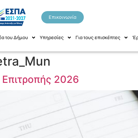
Επικοινωνία
έα του Δήμου
Υπηρεσίες
Για τους επισκέπτες
Έρ
etra_Mun
 Επιτροπής 2026