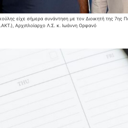
ύλης είχε σήμερα συνάντηση με τον Διοικητή της 7ης Πε
ΑΚΤ.), Αρχιπλοίαρχο Λ.Σ. κ. Ιωάννη Ορφανό