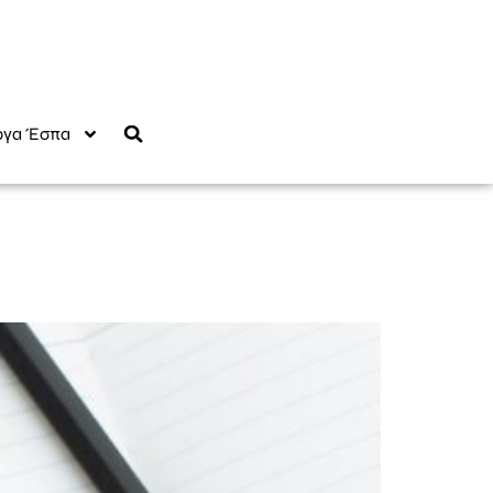
γα Έσπα