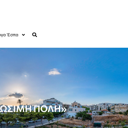
γα Έσπα
«ΒΙΩΣΙΜΗ ΠΟΛΗ»