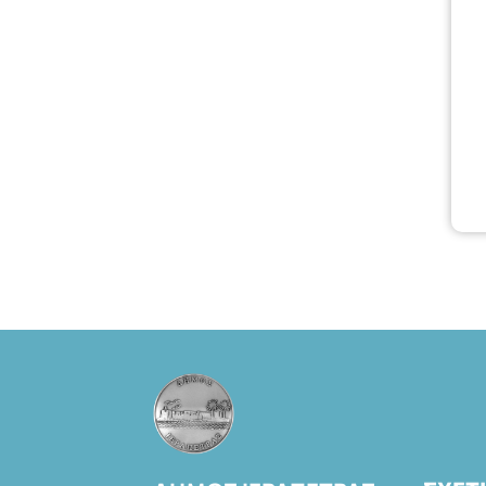
Πάπυρος
(Πλατεία
Πλαστήρα), E&G
Mini market
(Δημοκρατίας
39 Ιεράπετρα)
και
στο more.com
Χώρος: 3ο
Γυμνάσιο
Ιεράπετρας
(Είσοδος ΕΠΑ.Λ.)
Έναρξη 21:15
Οργάνωση:
ΚΝΩΣΟΣ
ΘΕΑΤΡΙΚΕΣ
ΠΑΡΑΓΩΓΕΣ ΕΕ