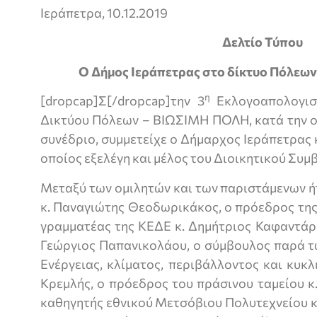
Ιεράπετρα, 10.12.2019
Δελτίο Τύπου
Ο Δήμος Ιεράπετρας στο δίκτυο Πόλε
η
[dropcap]Σ[/dropcap]την 3
Εκλογοαπολογιστ
Δικτύου Πόλεων – ΒΙΩΣΙΜΗ ΠΟΛΗ, κατά την ο
συνέδριο, συμμετείχε ο Δήμαρχος Ιεράπετρας
οποίος εξελέγη και μέλος του Διοικητικού Συμ
Μεταξύ των ομιλητών και των παριστάμενων 
κ. Παναγιώτης Θεοδωρικάκος, ο πρόεδρος της
γραμματέας της ΚΕΔΕ κ. Δημήτριος Καφαντάρ
Γεώργιος Παπανικολάου, ο σύμβουλος παρά 
Ενέργειας, κλίματος, περιβάλλοντος και κυκλ
Κρεμλής, ο πρόεδρος του πράσινου ταμείου κ
καθηγητής εθνικού Μετσόβιου Πολυτεχνείου κ.