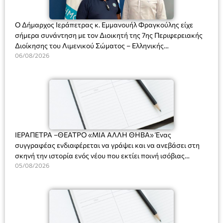
Ο Δήμαρχος Ιεράπετρας κ. Εμμανουήλ Φραγκούλης είχε
σήμερα συνάντηση με τον Διοικητή της 7ης Περιφερειακής
Διοίκησης του Λιμενικού Σώματος – Ελληνικής
Ακτοφυλακής (Λ.Σ.-ΕΛ.ΑΚΤ.), Αρχιπλοίαρχο Λ.Σ. κ. Ιωάννη
06/08/2026
Ορφανό
ΙΕΡΑΠΕΤΡΑ –ΘΕΑΤΡΟ «ΜΙΑ ΑΛΛΗ ΘΗΒΑ» Ένας
συγγραφέας ενδιαφέρεται να γράψει και να ανεβάσει στη
σκηνή την ιστορία ενός νέου που εκτίει ποινή ισόβιας
κάθειρξης για πατροκτονία. Ένα πολυβραβευμένο έργο για
05/08/2026
τις σχέσεις πατέρα-γιου, την ανδρική ταυτότητα, την ψυχική
ασθένεια, τον ερωτισμό. Ένα έργο αινιγματικό, συγκινητικό,
όσο και διασκεδαστικό. Ο διακεκριμένος σκηνοθέτης
Βαγγέλης Θεοδωρόπουλος ανέδειξε το πολυεπίπεδο αυτό
έργο, ενώ η παράσταση έχει καθιερωθεί ως σημαντικό