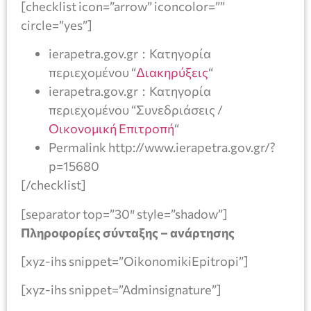
[checklist icon=”arrow” iconcolor=””
circle=”yes”]
ierapetra.gov.gr : Κατηγορία
περιεχομένου “
Διακηρύξεις
“
ierapetra.gov.gr : Κατηγορία
περιεχομένου “Συνεδριάσεις /
Οικονομική Επιτροπή
“
Permalink http://www.ierapetra.gov.gr/?
p=15680
[/checklist]
[separator top=”30″ style=”shadow”]
Πληροφορίες σύνταξης – ανάρτησης
[xyz-ihs snippet=”OikonomikiEpitropi”]
[xyz-ihs snippet=”Adminsignature”]