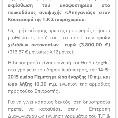
εκμίσθωση του αναψυκτηρίου στο
πευκοδάσος αναψυχής «Απηγανιάς» στον
Κουτσουρά της Τ.Κ Σταυροχωρίου
.
Ως τιμή εκκίνησης πρώτης προσφοράς ετήσιου
μισθώματος ορίζεται το ποσό των
τριών
χιλιάδων οκτακοσίων ευρώ (3.800,00 €)
(316,67 € μηνιαίως Χ 12 μήνες).
Η δημοπρασία είναι φανερή και θα διεξαχθεί
στα γραφεία του Δήμου Ιεράπετρας, την
14-5-
2015 ημέρα Πέμπτη με ώρα έναρξης 10 π.μ. και
ώρα λήξης 10.30 π.μ.
ενώπιον της αρμόδιας
προς τούτο Επιτροπής .
Για να γίνει κάποιος δεκτός στη δημοπρασία
πρέπει να καταθέσει στην Επιτροπή
Διαγωνισμού ως εγγύηση γραμμάτιο του Τ.Π.&