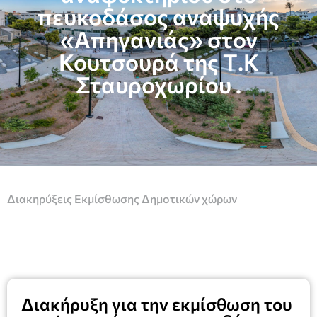
πευκοδάσος αναψυχής
«Απηγανιάς» στον
Κουτσουρά της Τ.Κ
Σταυροχωρίου .
Διακηρύξεις Εκμίσθωσης Δημοτικών χώρων
Διακήρυξη για την εκμίσθωση του