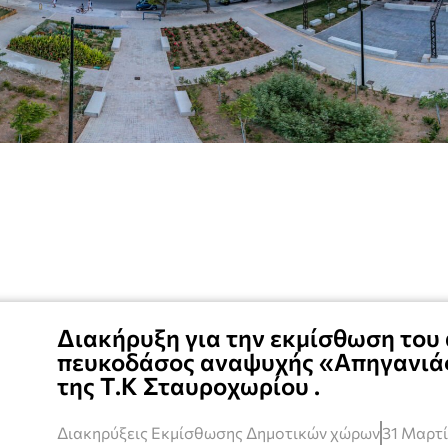
Διακήρυξη για την εκμίσθωση του
πευκοδάσος αναψυχής «Απηγανιά
της Τ.Κ Σταυροχωρίου .
Διακηρύξεις Εκμίσθωσης Δημοτικών χώρων
31 Μαρτί