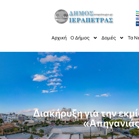
Αρχική
Ο Δήμος
Δομές
Τα Ν
Διακήρυξη για την εκ
«Απηγανιάς