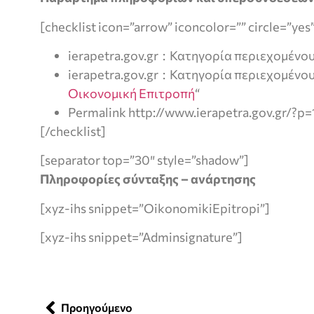
[checklist icon=”arrow” iconcolor=”” circle=”yes
ierapetra.gov.gr : Κατηγορία περιεχομένου
ierapetra.gov.gr : Κατηγορία περιεχομένο
Οικονομική Επιτροπή
“
Permalink http://www.ierapetra.gov.gr/?p
[/checklist]
[separator top=”30″ style=”shadow”]
Πληροφορίες σύνταξης – ανάρτησης
[xyz-ihs snippet=”OikonomikiEpitropi”]
[xyz-ihs snippet=”Adminsignature”]
Προηγούμενο