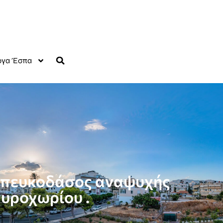
γα Έσπα
ο πευκοδάσος αναψυχής
υροχωρίου .