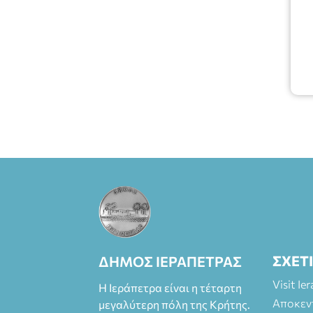
Πλαστήρα), E&G
Mini market
(Δημοκρατίας
39 Ιεράπετρα)
και
στο more.com
Χώρος: 3ο
Γυμνάσιο
Ιεράπετρας
(Είσοδος ΕΠΑ.Λ.)
Έναρξη 21:15
Οργάνωση:
ΚΝΩΣΟΣ
ΘΕΑΤΡΙΚΕΣ
ΠΑΡΑΓΩΓΕΣ ΕΕ
ΣΧΕΤ
ΔΗΜΟΣ ΙΕΡΑΠΕΤΡΑΣ
Visit Ie
Η Ιεράπετρα είναι η τέταρτη
Αποκεν
μεγαλύτερη πόλη της Κρήτης.