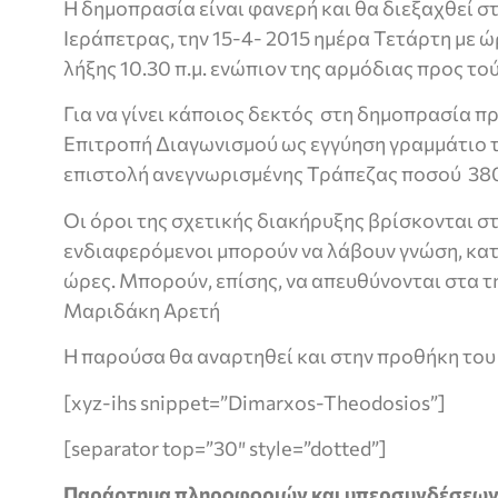
Η δημοπρασία είναι φανερή και θα διεξαχθεί σ
Ιεράπετρας, την 15-4- 2015 ημέρα Τετάρτη με ώ
λήξης 10.30 π.μ. ενώπιον της αρμόδιας προς το
Για να γίνει κάποιος δεκτός στη δημοπρασία π
Επιτροπή Διαγωνισμού ως εγγύηση γραμμάτιο το
επιστολή ανεγνωρισμένης Τράπεζας ποσού 38
Οι όροι της σχετικής διακήρυξης βρίσκονται στ
ενδιαφερόμενοι μπορούν να λάβουν γνώση, κατά
ώρες. Μπορούν, επίσης, να απευθύνονται στα τ
Μαριδάκη Αρετή
Η παρούσα θα αναρτηθεί και στην προθήκη του
[xyz-ihs snippet=”Dimarxos-Theodosios”]
[separator top=”30″ style=”dotted”]
Παράρτημα πληροφοριών και υπερσυνδέσεω