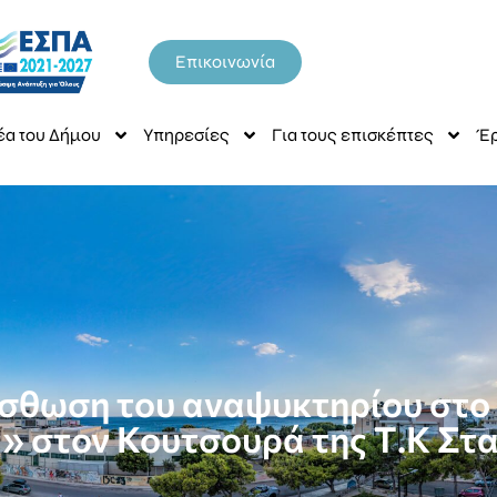
Επικοινωνία
έα του Δήμου
Υπηρεσίες
Για τους επισκέπτες
Έρ
μίσθωση του αναψυκτηρίου στ
» στον Κουτσουρά της Τ.Κ Στα