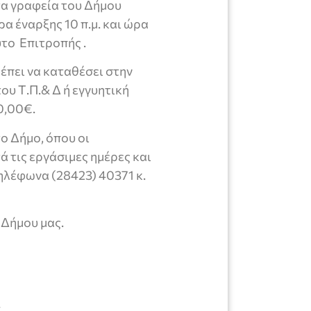
τα γραφεία του Δήμου
ρα έναρξης 10 π.μ. και ώρα
ύτο Επιτροπής .
ρέπει να καταθέσει στην
υ Τ.Π.& Δ ή εγγυητική
0,00€.
ο Δήμο, όπου οι
 τις εργάσιμες ημέρες και
ηλέφωνα (28423) 40371 κ.
 Δήμου μας.
ν