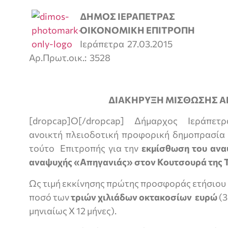
ΔΗΜΟΣ ΙΕΡΑΠΕΤΡΑΣ
ΟΙΚΟΝΟΜΙΚΗ ΕΠΙΤΡΟΠΗ
Ιεράπετρα 27.03.2015
Αρ.Πρωτ.οικ.: 3528
ΔΙΑΚΗΡΥΞΗ ΜΙΣΘΩΣΗΣ Α
[dropcap]Ο[/dropcap] Δήμαρχος Ιεράπετ
ανοικτή πλειοδοτική προφορική δημοπρασία 
τούτο Επιτροπής για την
εκμίσθωση του ανα
αναψυχής «Απηγανιάς» στον Κουτσουρά της Τ
Ως τιμή εκκίνησης πρώτης προσφοράς ετήσιου
ποσό των
τριών χιλιάδων οκτακοσίων ευρώ
(3
μηνιαίως Χ 12 μήνες).