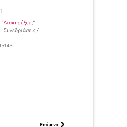
”]
 “
Διακηρύξεις
“
υ “Συνεδριάσεις /
=15143
Επόμενο