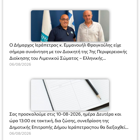
Ο Δήμαρχος Ιεράπετρας κ. Εμμανουήλ Φραγκούλης είχε
σήμερα συνάντηση με τον Διοικητή της 7ης Περιφερειακής
Διοίκησης του Λιμενικού Σώματος – Ελληνικής
Ακτοφυλακής (Λ.Σ.-ΕΛ.ΑΚΤ.), Αρχιπλοίαρχο Λ.Σ. κ. Ιωάννη
06/08/2026
Ορφανό
Σας προσκαλούμε στις 10-08-2026, ημέρα Δευτέρα και
ώρα 13:00 σε τακτική, δια ζώσης, συνεδρίαση της
Δημοτικής Επιτροπής Δήμου Ιεράπετραςπου θα διεξαχθεί
στο Δημοτικό Κατάστημα, Δημοκρατίας 31 στην αίθουσα
06/08/2026