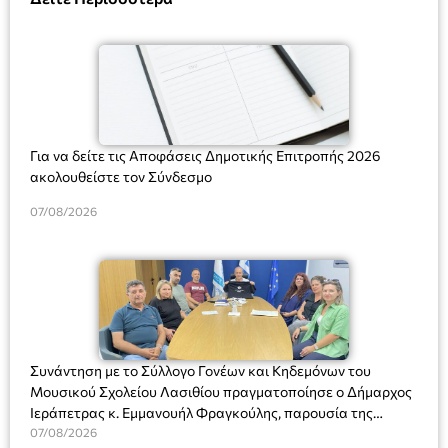
Για να δείτε τις Αποφάσεις Δημοτικής Επιτροπής 2026
ακολουθείστε τον Σύνδεσμο
07/08/2026
Συνάντηση με το Σύλλογο Γονέων και Κηδεμόνων του
Μουσικού Σχολείου Λασιθίου πραγματοποίησε ο Δήμαρχος
Ιεράπετρας κ. Εμμανουήλ Φραγκούλης, παρουσία της
Διευθύντριας του σχολείου κας Μαριάννας Χαΐτα.
07/08/2026