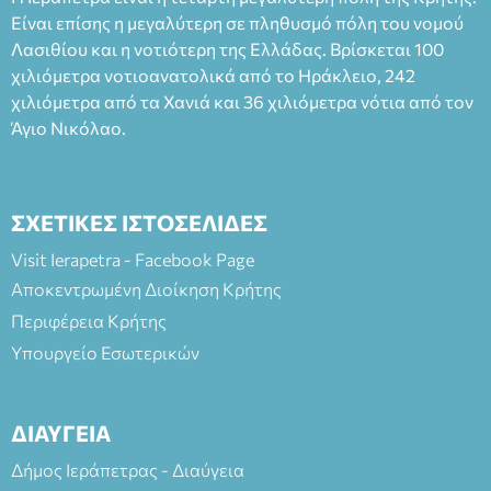
άνω των 65 Προπώληση: Βιβλιοπωλείο Πάπυρος (Πλατεία
Είναι επίσης η μεγαλύτερη σε πληθυσμό πόλη του νομού
Πλαστήρα), E&G Mini market (Δημοκρατίας 39 Ιεράπετρα)
Λασιθίου και η νοτιότερη της Ελλάδας. Βρίσκεται 100
και στο more.com Χώρος: 3ο Γυμνάσιο Ιεράπετρας
(Είσοδος ΕΠΑ.Λ.) Έναρξη 21:15 Οργάνωση: ΚΝΩΣΟΣ
χιλιόμετρα νοτιοανατολικά από το Ηράκλειο, 242
ΘΕΑΤΡΙΚΕΣ ΠΑΡΑΓΩΓΕΣ ΕΕ
χιλιόμετρα από τα Χανιά και 36 χιλιόμετρα νότια από τον
Άγιο Νικόλαο.
ΣΧΕΤΙΚΕΣ ΙΣΤΟΣΕΛΙΔΕΣ
Visit Ierapetra - Facebook Page
Αποκεντρωμένη Διοίκηση Κρήτης
Περιφέρεια Κρήτης
Υπουργείο Εσωτερικών
ΔΙΑΥΓΕΙΑ
Δήμος Ιεράπετρας - Διαύγεια