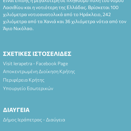
Είναι επίσης η μεγαλύτερη σε πληθυσμό πόλη του νομού
Πλαστήρα), E&G Mini market (Δημοκρατίας 39 Ιεράπετρα)
Λασιθίου και η νοτιότερη της Ελλάδας. Βρίσκεται 100
και στο more.com Χώρος: 3ο Γυμνάσιο Ιεράπετρας
(Είσοδος ΕΠΑ.Λ.) Έναρξη 21:15 Οργάνωση: ΚΝΩΣΟΣ
χιλιόμετρα νοτιοανατολικά από το Ηράκλειο, 242
ΘΕΑΤΡΙΚΕΣ ΠΑΡΑΓΩΓΕΣ ΕΕ
χιλιόμετρα από τα Χανιά και 36 χιλιόμετρα νότια από τον
Άγιο Νικόλαο.
ΣΧΕΤΙΚΕΣ ΙΣΤΟΣΕΛΙΔΕΣ
Visit Ierapetra - Facebook Page
Αποκεντρωμένη Διοίκηση Κρήτης
Περιφέρεια Κρήτης
Υπουργείο Εσωτερικών
ΔΙΑΥΓΕΙΑ
Δήμος Ιεράπετρας - Διαύγεια