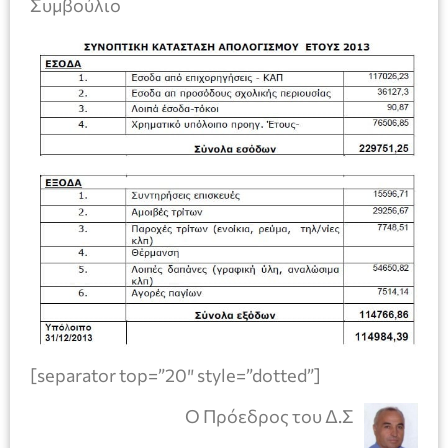
Συμβούλιο
[separator top=”20″ style=”dotted”]
Ο Πρόεδρος του Δ.Σ