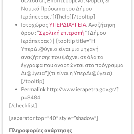
σελίδα ως Εποπτευόμενοι Φορείς &
Nομικά Πρόσωπα του Δήμου
Ιεράπετρας.”]([help][/tooltip]
Ιστοχώρος
ΥΠΕΡΔΙΑΥΓΕΙΑ
. Αναζήτηση
όρου : “
Σχολική επιτροπή
” (Δήμου
Ιεράπετρας) | [tooltip title=”Η
ΥπερΔι@ύγεια είναι μια μηχανή
αναζήτησης που ψάχνει σε όλα τα
έγγραφα που αναρτώνται στο πρόγραμμα
Δι@ύγεια”](τι είναι η ΥπερΔι@ύγεια)
[/tooltip]
Permalink http://www.ierapetra.gov.gr/?
p=8484
[/checklist]
[separator top=”40″ style=”shadow”]
Πληροφορίες ανάρτησης