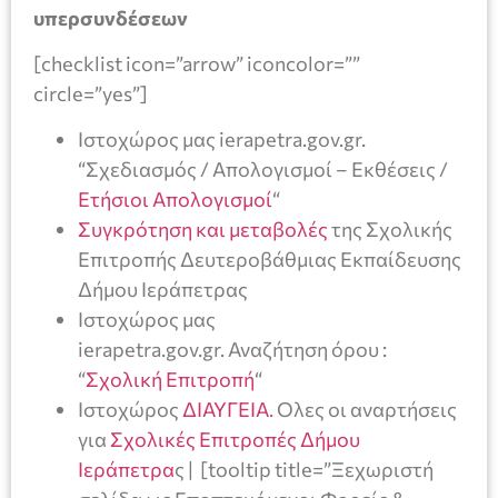
υπερσυνδέσεων
[checklist icon=”arrow” iconcolor=””
circle=”yes”]
Ιστοχώρος μας ierapetra.gov.gr.
“Σχεδιασμός / Απολογισμοί – Εκθέσεις /
Ετήσιοι Απολογισμοί
“
Συγκρότηση και μεταβολές
της Σχολικής
Επιτροπής Δευτεροβάθμιας Εκπαίδευσης
Δήμου Ιεράπετρας
Ιστοχώρος μας
ierapetra.gov.gr. Αναζήτηση όρου :
“
Σχολική Επιτροπή
“
Ιστοχώρος
ΔΙΑΥΓΕΙΑ
. Ολες οι αναρτήσεις
για
Σχολικές Επιτροπές Δήμου
Ιεράπετρα
ς | [tooltip title=”Ξεχωριστή