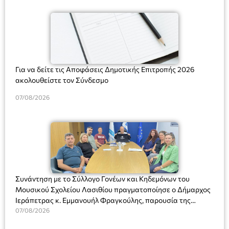
Για να δείτε τις Αποφάσεις Δημοτικής Επιτροπής 2026
ακολουθείστε τον Σύνδεσμο
07/08/2026
Συνάντηση με το Σύλλογο Γονέων και Κηδεμόνων του
Μουσικού Σχολείου Λασιθίου πραγματοποίησε ο Δήμαρχος
Ιεράπετρας κ. Εμμανουήλ Φραγκούλης, παρουσία της
Διευθύντριας του σχολείου κας Μαριάννας Χαΐτα.
07/08/2026