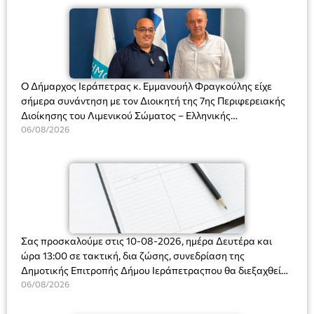
Ο Δήμαρχος Ιεράπετρας κ. Εμμανουήλ Φραγκούλης είχε
σήμερα συνάντηση με τον Διοικητή της 7ης Περιφερειακής
Διοίκησης του Λιμενικού Σώματος – Ελληνικής
Ακτοφυλακής (Λ.Σ.-ΕΛ.ΑΚΤ.), Αρχιπλοίαρχο Λ.Σ. κ. Ιωάννη
06/08/2026
Ορφανό
Σας προσκαλούμε στις 10-08-2026, ημέρα Δευτέρα και
ώρα 13:00 σε τακτική, δια ζώσης, συνεδρίαση της
Δημοτικής Επιτροπής Δήμου Ιεράπετραςπου θα διεξαχθεί
στο Δημοτικό Κατάστημα, Δημοκρατίας 31 στην αίθουσα
06/08/2026
«ΙΩΑΝΝΗΣ ΧΡΙΣΤΑΚΗΣ» στον 1ο όροφο, για τη συζήτηση