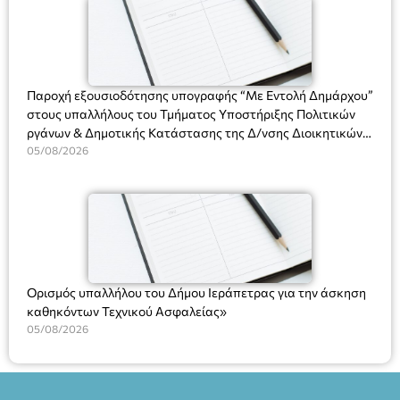
Πλαστήρα), E&G Mini market (Δημοκρατίας 39 Ιεράπετρα)
και στο more.com Χώρος: 3ο Γυμνάσιο Ιεράπετρας
(Είσοδος ΕΠΑ.Λ.) Έναρξη 21:15 Οργάνωση: ΚΝΩΣΟΣ
ΘΕΑΤΡΙΚΕΣ ΠΑΡΑΓΩΓΕΣ ΕΕ
Παροχή εξουσιοδότησης υπογραφής “Με Εντολή Δημάρχου”
στους υπαλλήλους του Τμήματος Υποστήριξης Πολιτικών
ργάνων & Δημοτικής Κατάστασης της Δ/νσης Διοικητικών
Υπηρεσιών για αποφάσεις, πιστοποιητικά, πράξεις και
05/08/2026
χρήση του Πληροφοριακού Συστήματος “Μητρώο Πολιτών”
(Ν. 5314/2026).»
Ορισμός υπαλλήλου του Δήμου Ιεράπετρας για την άσκηση
καθηκόντων Τεχνικού Ασφαλείας»
05/08/2026