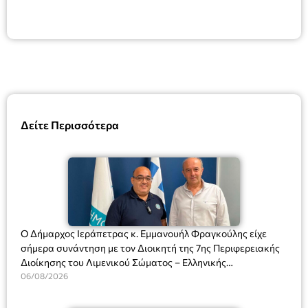
Δείτε Περισσότερα
Ο Δήμαρχος Ιεράπετρας κ. Εμμανουήλ Φραγκούλης είχε
σήμερα συνάντηση με τον Διοικητή της 7ης Περιφερειακής
Διοίκησης του Λιμενικού Σώματος – Ελληνικής
Ακτοφυλακής (Λ.Σ.-ΕΛ.ΑΚΤ.), Αρχιπλοίαρχο Λ.Σ. κ. Ιωάννη
06/08/2026
Ορφανό