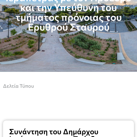
και την Υπεύθυνη του
τμήματος πρόνοιας του
Ερυθρού Σταυρού
Δελτία Τύπου
Συνάντηση του Δημάρχου