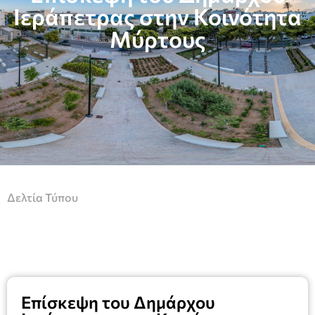
Ιεράπετρας στην Κοινότητα
Μύρτους
Δελτία Τύπου
Επίσκεψη του Δημάρχου