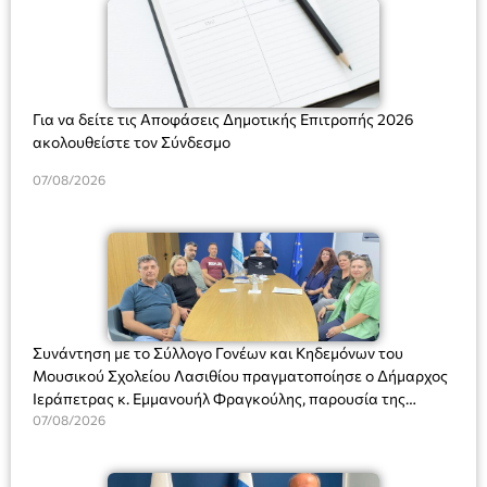
Για να δείτε τις Αποφάσεις Δημοτικής Επιτροπής 2026
ακολουθείστε τον Σύνδεσμο
07/08/2026
Συνάντηση με το Σύλλογο Γονέων και Κηδεμόνων του
Μουσικού Σχολείου Λασιθίου πραγματοποίησε ο Δήμαρχος
Ιεράπετρας κ. Εμμανουήλ Φραγκούλης, παρουσία της
Διευθύντριας του σχολείου κας Μαριάννας Χαΐτα.
07/08/2026