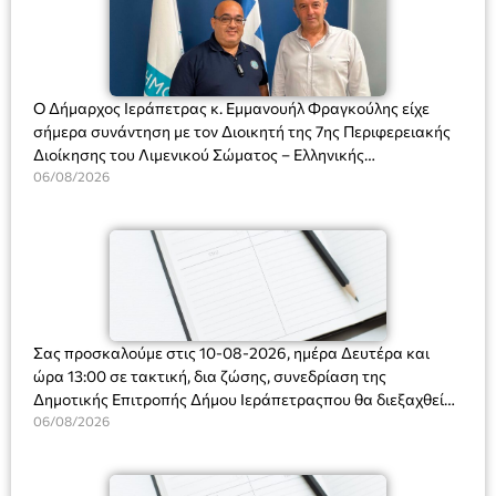
Ο Δήμαρχος Ιεράπετρας κ. Εμμανουήλ Φραγκούλης είχε
σήμερα συνάντηση με τον Διοικητή της 7ης Περιφερειακής
Διοίκησης του Λιμενικού Σώματος – Ελληνικής
Ακτοφυλακής (Λ.Σ.-ΕΛ.ΑΚΤ.), Αρχιπλοίαρχο Λ.Σ. κ. Ιωάννη
06/08/2026
Ορφανό
Σας προσκαλούμε στις 10-08-2026, ημέρα Δευτέρα και
ώρα 13:00 σε τακτική, δια ζώσης, συνεδρίαση της
Δημοτικής Επιτροπής Δήμου Ιεράπετραςπου θα διεξαχθεί
στο Δημοτικό Κατάστημα, Δημοκρατίας 31 στην αίθουσα
06/08/2026
«ΙΩΑΝΝΗΣ ΧΡΙΣΤΑΚΗΣ» στον 1ο όροφο, για τη συζήτηση
και λήψη αποφάσεων στα παρακάτω θέματα: