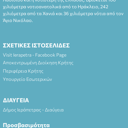
και στο more.com Χώρος: 3ο Γυμνάσιο Ιεράπετρας
(Είσοδος ΕΠΑ.Λ.) Έναρξη 21:15 Οργάνωση: ΚΝΩΣΟΣ
χιλιόμετρα νοτιοανατολικά από το Ηράκλειο, 242
ΘΕΑΤΡΙΚΕΣ ΠΑΡΑΓΩΓΕΣ ΕΕ
χιλιόμετρα από τα Χανιά και 36 χιλιόμετρα νότια από τον
Άγιο Νικόλαο.
ΣΧΕΤΙΚΕΣ ΙΣΤΟΣΕΛΙΔΕΣ
Visit Ierapetra - Facebook Page
Αποκεντρωμένη Διοίκηση Κρήτης
Περιφέρεια Κρήτης
Υπουργείο Εσωτερικών
ΔΙΑΥΓΕΙΑ
Δήμος Ιεράπετρας - Διαύγεια
Προσβασιμότητα