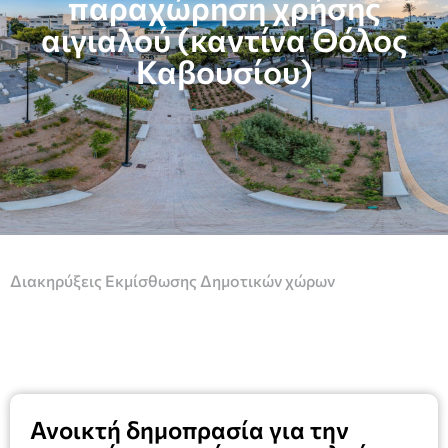
παραχώρηση χρήσης
αιγιαλού (καντίνα Θόλος
Καβουσίου)
Διακηρύξεις Εκμίσθωσης Δημοτικών χώρων
Ανοικτή δημοπρασία για την