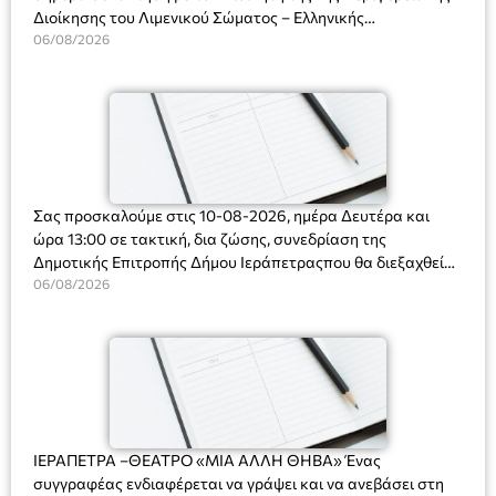
Διοίκησης του Λιμενικού Σώματος – Ελληνικής
Ακτοφυλακής (Λ.Σ.-ΕΛ.ΑΚΤ.), Αρχιπλοίαρχο Λ.Σ. κ. Ιωάννη
06/08/2026
Ορφανό
Σας προσκαλούμε στις 10-08-2026, ημέρα Δευτέρα και
ώρα 13:00 σε τακτική, δια ζώσης, συνεδρίαση της
Δημοτικής Επιτροπής Δήμου Ιεράπετραςπου θα διεξαχθεί
στο Δημοτικό Κατάστημα, Δημοκρατίας 31 στην αίθουσα
06/08/2026
«ΙΩΑΝΝΗΣ ΧΡΙΣΤΑΚΗΣ» στον 1ο όροφο, για τη συζήτηση
και λήψη αποφάσεων στα παρακάτω θέματα:
ΙΕΡΑΠΕΤΡΑ –ΘΕΑΤΡΟ «ΜΙΑ ΑΛΛΗ ΘΗΒΑ» Ένας
συγγραφέας ενδιαφέρεται να γράψει και να ανεβάσει στη