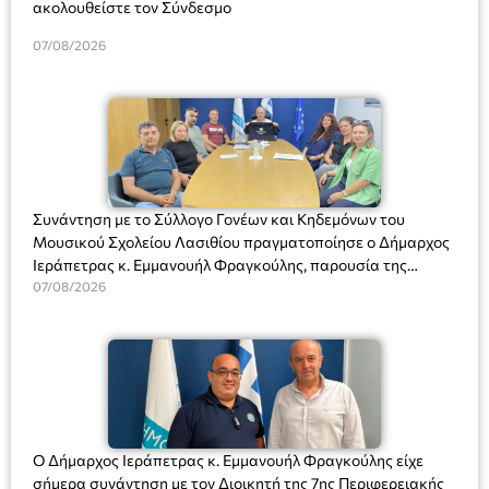
ακολουθείστε τον Σύνδεσμο
07/08/2026
Συνάντηση με το Σύλλογο Γονέων και Κηδεμόνων του
Μουσικού Σχολείου Λασιθίου πραγματοποίησε ο Δήμαρχος
Ιεράπετρας κ. Εμμανουήλ Φραγκούλης, παρουσία της
Διευθύντριας του σχολείου κας Μαριάννας Χαΐτα.
07/08/2026
Ο Δήμαρχος Ιεράπετρας κ. Εμμανουήλ Φραγκούλης είχε
σήμερα συνάντηση με τον Διοικητή της 7ης Περιφερειακής