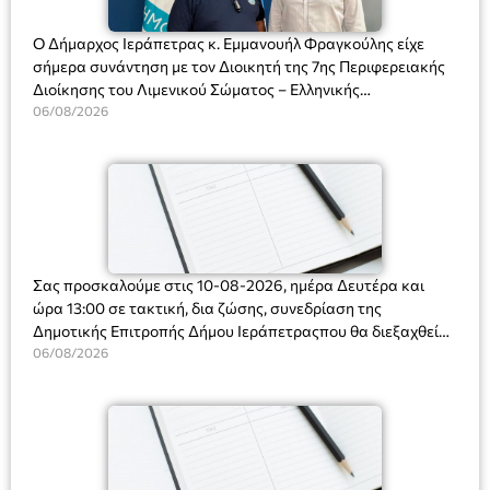
Ο Δήμαρχος Ιεράπετρας κ. Εμμανουήλ Φραγκούλης είχε
σήμερα συνάντηση με τον Διοικητή της 7ης Περιφερειακής
Διοίκησης του Λιμενικού Σώματος – Ελληνικής
Ακτοφυλακής (Λ.Σ.-ΕΛ.ΑΚΤ.), Αρχιπλοίαρχο Λ.Σ. κ. Ιωάννη
06/08/2026
Ορφανό
Σας προσκαλούμε στις 10-08-2026, ημέρα Δευτέρα και
ώρα 13:00 σε τακτική, δια ζώσης, συνεδρίαση της
Δημοτικής Επιτροπής Δήμου Ιεράπετραςπου θα διεξαχθεί
στο Δημοτικό Κατάστημα, Δημοκρατίας 31 στην αίθουσα
06/08/2026
«ΙΩΑΝΝΗΣ ΧΡΙΣΤΑΚΗΣ» στον 1ο όροφο, για τη συζήτηση
και λήψη αποφάσεων στα παρακάτω θέματα: