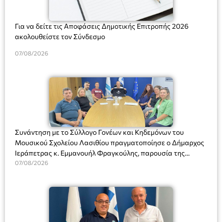
Για να δείτε τις Αποφάσεις Δημοτικής Επιτροπής 2026
ακολουθείστε τον Σύνδεσμο
07/08/2026
Συνάντηση με το Σύλλογο Γονέων και Κηδεμόνων του
Μουσικού Σχολείου Λασιθίου πραγματοποίησε ο Δήμαρχος
Ιεράπετρας κ. Εμμανουήλ Φραγκούλης, παρουσία της
Διευθύντριας του σχολείου κας Μαριάννας Χαΐτα.
07/08/2026