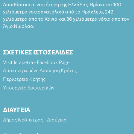
Λασιθίου και η νοτιότερη της Ελλάδας. Βρίσκεται 100
και στο more.com Χώρος: 3ο Γυμνάσιο Ιεράπετρας
(Είσοδος ΕΠΑ.Λ.) Έναρξη 21:15 Οργάνωση: ΚΝΩΣΟΣ
χιλιόμετρα νοτιοανατολικά από το Ηράκλειο, 242
ΘΕΑΤΡΙΚΕΣ ΠΑΡΑΓΩΓΕΣ ΕΕ
χιλιόμετρα από τα Χανιά και 36 χιλιόμετρα νότια από τον
Άγιο Νικόλαο.
ΣΧΕΤΙΚΕΣ ΙΣΤΟΣΕΛΙΔΕΣ
Visit Ierapetra - Facebook Page
Αποκεντρωμένη Διοίκηση Κρήτης
Περιφέρεια Κρήτης
Υπουργείο Εσωτερικών
ΔΙΑΥΓΕΙΑ
Δήμος Ιεράπετρας - Διαύγεια