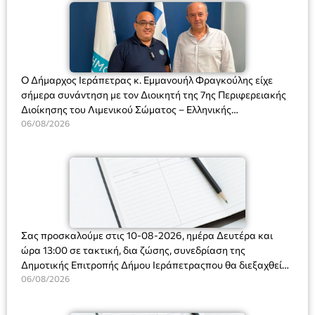
Ο Δήμαρχος Ιεράπετρας κ. Εμμανουήλ Φραγκούλης είχε
σήμερα συνάντηση με τον Διοικητή της 7ης Περιφερειακής
Διοίκησης του Λιμενικού Σώματος – Ελληνικής
Ακτοφυλακής (Λ.Σ.-ΕΛ.ΑΚΤ.), Αρχιπλοίαρχο Λ.Σ. κ. Ιωάννη
06/08/2026
Ορφανό
Σας προσκαλούμε στις 10-08-2026, ημέρα Δευτέρα και
ώρα 13:00 σε τακτική, δια ζώσης, συνεδρίαση της
Δημοτικής Επιτροπής Δήμου Ιεράπετραςπου θα διεξαχθεί
στο Δημοτικό Κατάστημα, Δημοκρατίας 31 στην αίθουσα
06/08/2026
«ΙΩΑΝΝΗΣ ΧΡΙΣΤΑΚΗΣ» στον 1ο όροφο, για τη συζήτηση
και λήψη αποφάσεων στα παρακάτω θέματα: