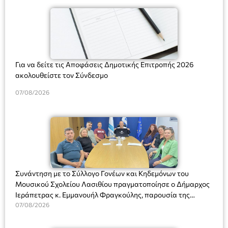
Για να δείτε τις Αποφάσεις Δημοτικής Επιτροπής 2026
ακολουθείστε τον Σύνδεσμο
07/08/2026
Συνάντηση με το Σύλλογο Γονέων και Κηδεμόνων του
Μουσικού Σχολείου Λασιθίου πραγματοποίησε ο Δήμαρχος
Ιεράπετρας κ. Εμμανουήλ Φραγκούλης, παρουσία της
Διευθύντριας του σχολείου κας Μαριάννας Χαΐτα.
07/08/2026