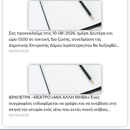
Σας προσκαλούμε στις 10-08-2026, ημέρα Δευτέρα και
ώρα 13:00 σε τακτική, δια ζώσης, συνεδρίαση της
Δημοτικής Επιτροπής Δήμου Ιεράπετραςπου θα διεξαχθεί
στο Δημοτικό Κατάστημα, Δημοκρατίας 31 στην αίθουσα
06/08/2026
«ΙΩΑΝΝΗΣ ΧΡΙΣΤΑΚΗΣ» στον 1ο όροφο, για τη συζήτηση
και λήψη αποφάσεων στα παρακάτω θέματα:
ΙΕΡΑΠΕΤΡΑ –ΘΕΑΤΡΟ «ΜΙΑ ΑΛΛΗ ΘΗΒΑ» Ένας
συγγραφέας ενδιαφέρεται να γράψει και να ανεβάσει στη
σκηνή την ιστορία ενός νέου που εκτίει ποινή ισόβιας
κάθειρξης για πατροκτονία. Ένα πολυβραβευμένο έργο για
05/08/2026
τις σχέσεις πατέρα-γιου, την ανδρική ταυτότητα, την ψυχική
ασθένεια, τον ερωτισμό. Ένα έργο αινιγματικό, συγκινητικό,