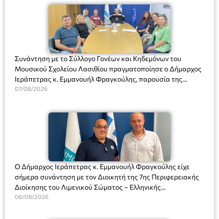
Συνάντηση με το Σύλλογο Γονέων και Κηδεμόνων του
Μουσικού Σχολείου Λασιθίου πραγματοποίησε ο Δήμαρχος
Ιεράπετρας κ. Εμμανουήλ Φραγκούλης, παρουσία της
Διευθύντριας του σχολείου κας Μαριάννας Χαΐτα.
07/08/2026
Ο Δήμαρχος Ιεράπετρας κ. Εμμανουήλ Φραγκούλης είχε
σήμερα συνάντηση με τον Διοικητή της 7ης Περιφερειακής
Διοίκησης του Λιμενικού Σώματος – Ελληνικής
Ακτοφυλακής (Λ.Σ.-ΕΛ.ΑΚΤ.), Αρχιπλοίαρχο Λ.Σ. κ. Ιωάννη
06/08/2026
Ορφανό