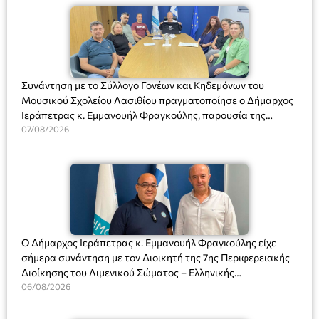
Συνάντηση με το Σύλλογο Γονέων και Κηδεμόνων του
Μουσικού Σχολείου Λασιθίου πραγματοποίησε ο Δήμαρχος
Ιεράπετρας κ. Εμμανουήλ Φραγκούλης, παρουσία της
Διευθύντριας του σχολείου κας Μαριάννας Χαΐτα.
07/08/2026
Ο Δήμαρχος Ιεράπετρας κ. Εμμανουήλ Φραγκούλης είχε
σήμερα συνάντηση με τον Διοικητή της 7ης Περιφερειακής
Διοίκησης του Λιμενικού Σώματος – Ελληνικής
Ακτοφυλακής (Λ.Σ.-ΕΛ.ΑΚΤ.), Αρχιπλοίαρχο Λ.Σ. κ. Ιωάννη
06/08/2026
Ορφανό