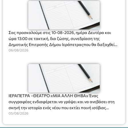
Σας προσκαλούμε στις 10-08-2026, ημέρα Δευτέρα και
ώρα 13:00 σε τακτική, δια ζώσης, συνεδρίαση της
Δημοτικής Επιτροπής Δήμου Ιεράπετραςπου θα διεξαχθεί
στο Δημοτικό Κατάστημα, Δημοκρατίας 31 στην αίθουσα
06/08/2026
«ΙΩΑΝΝΗΣ ΧΡΙΣΤΑΚΗΣ» στον 1ο όροφο, για τη συζήτηση
και λήψη αποφάσεων στα παρακάτω θέματα:
ΙΕΡΑΠΕΤΡΑ –ΘΕΑΤΡΟ «ΜΙΑ ΑΛΛΗ ΘΗΒΑ» Ένας
συγγραφέας ενδιαφέρεται να γράψει και να ανεβάσει στη
σκηνή την ιστορία ενός νέου που εκτίει ποινή ισόβιας
κάθειρξης για πατροκτονία. Ένα πολυβραβευμένο έργο για
05/08/2026
τις σχέσεις πατέρα-γιου, την ανδρική ταυτότητα, την ψυχική
ασθένεια, τον ερωτισμό. Ένα έργο αινιγματικό, συγκινητικό,