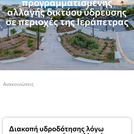
προγραμματισμένης
αλλαγής δικτύου ύδρευσης
σε περιοχές της Ιεράπετρας
Ανακοινώσεις
Διακοπή υδροδότησης λόγω