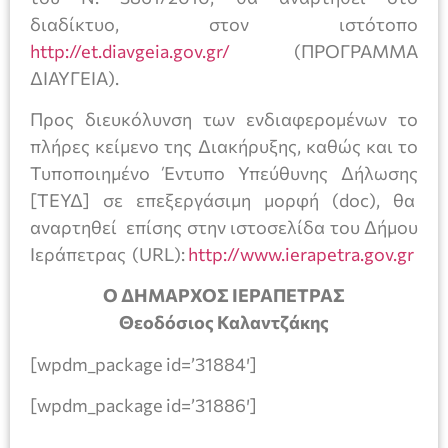
διαδίκτυο, στον ιστότοπο
http://et.diavgeia.gov.gr/
(ΠΡΟΓΡΑΜΜΑ
ΔΙΑΥΓΕΙΑ).
Προς διευκόλυνση των ενδιαφερομένων το
πλήρες κείμενο της Διακήρυξης, καθώς και το
Τυποποιημένο Έντυπο Υπεύθυνης Δήλωσης
[ΤΕΥΔ] σε επεξεργάσιμη μορφή (doc), θα
αναρτηθεί επίσης στην ιστοσελίδα του Δήμου
Ιεράπετρας (URL):
http://www.ierapetra.gov.gr
Ο ΔΗΜΑΡΧΟΣ ΙΕΡΑΠΕΤΡΑΣ
Θεοδόσιος Καλαντζάκης
[wpdm_package id=’31884′]
[wpdm_package id=’31886′]