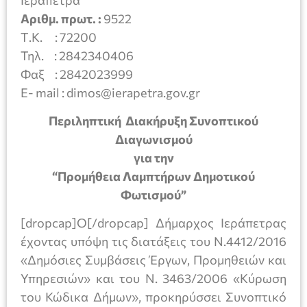
Αριθμ. πρωτ. :
9522
Τ.Κ. : 72200
Τηλ. : 2842340406
Φαξ : 2842023999
E- mail : dimos@ierapetra.gov.gr
Περιληπτική Διακήρυξη Συνοπτικού
Διαγωνισμού
για την
“Προμήθεια Λαμπτήρων Δημοτικού
Φωτισμού”
[dropcap]Ο[/dropcap] Δήμαρχος Ιεράπετρας
έχοντας υπόψη τις διατάξεις του Ν.4412/2016
«Δημόσιες Συμβάσεις Έργων, Προμηθειών και
Υπηρεσιών» και του Ν. 3463/2006 «Κύρωση
του Κώδικα Δήμων», προκηρύσσει Συνοπτικό