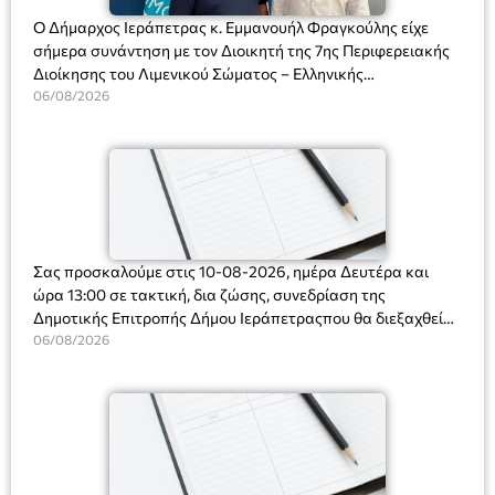
Ο Δήμαρχος Ιεράπετρας κ. Εμμανουήλ Φραγκούλης είχε
σήμερα συνάντηση με τον Διοικητή της 7ης Περιφερειακής
Διοίκησης του Λιμενικού Σώματος – Ελληνικής
Ακτοφυλακής (Λ.Σ.-ΕΛ.ΑΚΤ.), Αρχιπλοίαρχο Λ.Σ. κ. Ιωάννη
06/08/2026
Ορφανό
Σας προσκαλούμε στις 10-08-2026, ημέρα Δευτέρα και
ώρα 13:00 σε τακτική, δια ζώσης, συνεδρίαση της
Δημοτικής Επιτροπής Δήμου Ιεράπετραςπου θα διεξαχθεί
στο Δημοτικό Κατάστημα, Δημοκρατίας 31 στην αίθουσα
06/08/2026
«ΙΩΑΝΝΗΣ ΧΡΙΣΤΑΚΗΣ» στον 1ο όροφο, για τη συζήτηση
και λήψη αποφάσεων στα παρακάτω θέματα: