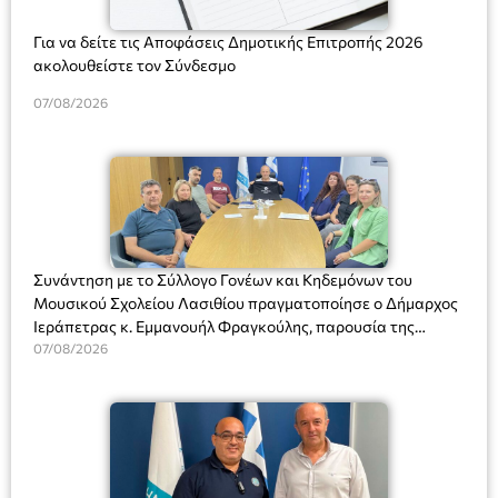
Για να δείτε τις Αποφάσεις Δημοτικής Επιτροπής 2026
ακολουθείστε τον Σύνδεσμο
07/08/2026
Συνάντηση με το Σύλλογο Γονέων και Κηδεμόνων του
Μουσικού Σχολείου Λασιθίου πραγματοποίησε ο Δήμαρχος
Ιεράπετρας κ. Εμμανουήλ Φραγκούλης, παρουσία της
Διευθύντριας του σχολείου κας Μαριάννας Χαΐτα.
07/08/2026