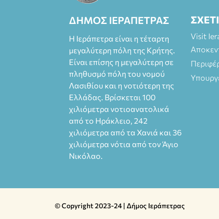
Φοιτητές, ΑΜΕΑ,
άνω των 65
ΣΧΕΤ
ΔΗΜΟΣ ΙΕΡΑΠΕΤΡΑΣ
Προπώληση: Βιβ
λιοπωλείο
Visit Ie
Η Ιεράπετρα είναι η τέταρτη
Πάπυρος
Αποκεν
μεγαλύτερη πόλη της Κρήτης.
(Πλατεία
Είναι επίσης η μεγαλύτερη σε
Πλαστήρα), E&G
Περιφέ
Mini market
πληθυσμό πόλη του νομού
Υπουργ
(Δημοκρατίας
Λασιθίου και η νοτιότερη της
39 Ιεράπετρα)
Ελλάδας. Βρίσκεται 100
και
χιλιόμετρα νοτιοανατολικά
στο more.com
από το Ηράκλειο, 242
Χώρος: 3ο
χιλιόμετρα από τα Χανιά και 36
Γυμνάσιο
χιλιόμετρα νότια από τον Άγιο
Ιεράπετρας
(Είσοδος ΕΠΑ.Λ.)
Νικόλαο.
Έναρξη 21:15
Οργάνωση:
ΚΝΩΣΟΣ
ΘΕΑΤΡΙΚΕΣ
© Copyright 2023-24 | Δήμος Ιεράπετρας
ΠΑΡΑΓΩΓΕΣ ΕΕ