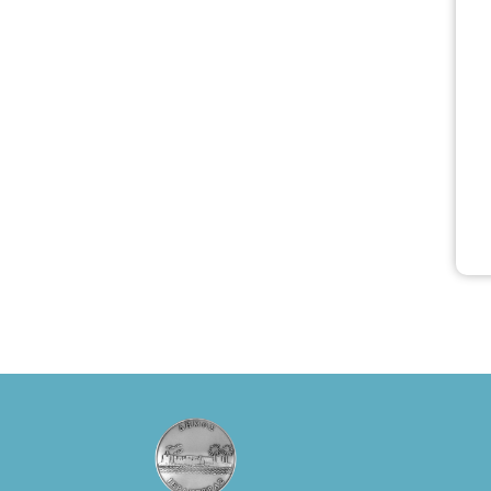
ερμηνείες του
Θάνου Λέκκα
στον ρόλο του
Συγγραφέα και
του Δημήτρη
Καπουράνη,
νικητή του
βραβείου
Δημήτρης Χορν
2022-2023, για
την ερμηνεία του
στον διπλό ρόλο
του Μαρτίν/
Φεδερίκο.
Σκηνοθεσία: Βαγ
γέλης
Θεοδωρόπουλος
Είσοδος: : Ταμείο
22€-
Προπώληση 20€
( Άνεργοι,