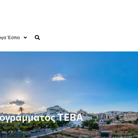
γα Έσπα
προγράμματος ΤΕΒΑ