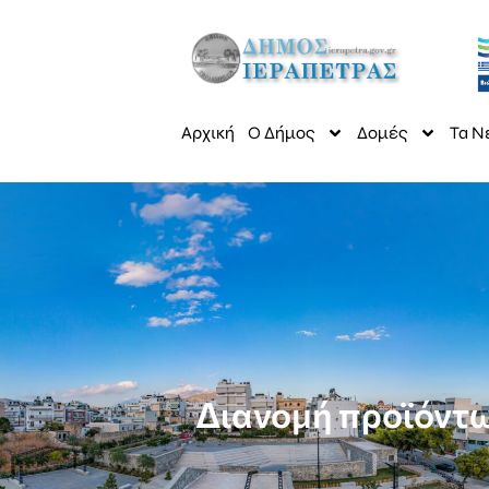
Αρχική
Ο Δήμος
Δομές
Τα Ν
Διανομή προϊόντω