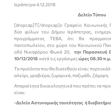
Ιεράπετρα 4.12.2018
Δελτίο Τύπου
[dropcap]Τ[/dropcap]ο Γραφείο Κοινωνικής 
δύο φύλων του Δήμου Ιεράπετρας, ενημερώ
προγράμματος ΤΕΒΑ, ότι θα πραγματο
παντοπωλείου, στο χώρο του Κοινωνικού Παν
οδό Νικηφόρου Φωκά 20,
την Παρασκευή 0
10/12/2018
κατά τις εργάσιμες
ώρες 08.30 π.μ.
Τα προϊόντα που θα διατεθούν είναι: πορτοκάλι
αλεύρι, γραβιέρα, ζυμαρικά, παξιμάδι ,ζάχαρη.
Απαραίτητα δικαιολογητικά που πρέπει να προ
είναι:
-Δελτίο Αστυνομικής ταυτότητας ή διαβατήρι