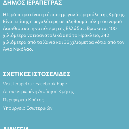
ΔΗΜΟΣ ΙΕΡΑΠΕΤΡΑΣ
Φεδερίκο. Σκηνοθεσία: Βαγγέλης Θεοδωρόπουλος Είσοδος: :
Ταμείο 22€- Προπώληση 20€( Άνεργοι, Φοιτητές, ΑΜΕΑ,
Η Ιεράπετρα είναι η τέταρτη μεγαλύτερη πόλη της Κρήτης.
άνω των 65 Προπώληση: Βιβλιοπωλείο Πάπυρος (Πλατεία
Είναι επίσης η μεγαλύτερη σε πληθυσμό πόλη του νομού
Πλαστήρα), E&G Mini market (Δημοκρατίας 39 Ιεράπετρα)
Λασιθίου και η νοτιότερη της Ελλάδας. Βρίσκεται 100
και στο more.com Χώρος: 3ο Γυμνάσιο Ιεράπετρας
(Είσοδος ΕΠΑ.Λ.) Έναρξη 21:15 Οργάνωση: ΚΝΩΣΟΣ
χιλιόμετρα νοτιοανατολικά από το Ηράκλειο, 242
ΘΕΑΤΡΙΚΕΣ ΠΑΡΑΓΩΓΕΣ ΕΕ
χιλιόμετρα από τα Χανιά και 36 χιλιόμετρα νότια από τον
Άγιο Νικόλαο.
ΣΧΕΤΙΚΕΣ ΙΣΤΟΣΕΛΙΔΕΣ
Visit Ierapetra - Facebook Page
Αποκεντρωμένη Διοίκηση Κρήτης
Περιφέρεια Κρήτης
Υπουργείο Εσωτερικών
ΔΙΑΥΓΕΙΑ