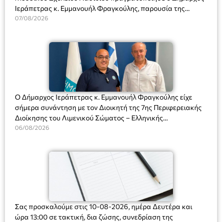
Ιεράπετρας κ. Εμμανουήλ Φραγκούλης, παρουσία της
Διευθύντριας του σχολείου κας Μαριάννας Χαΐτα.
07/08/2026
Ο Δήμαρχος Ιεράπετρας κ. Εμμανουήλ Φραγκούλης είχε
σήμερα συνάντηση με τον Διοικητή της 7ης Περιφερειακής
Διοίκησης του Λιμενικού Σώματος – Ελληνικής
Ακτοφυλακής (Λ.Σ.-ΕΛ.ΑΚΤ.), Αρχιπλοίαρχο Λ.Σ. κ. Ιωάννη
06/08/2026
Ορφανό
Σας προσκαλούμε στις 10-08-2026, ημέρα Δευτέρα και
ώρα 13:00 σε τακτική, δια ζώσης, συνεδρίαση της