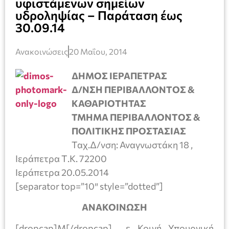
υφιστάμενων σημείων
υδροληψίας – Παράταση έως
30.09.14
Ανακοινώσεις
20 Μαΐου, 2014
ΔΗΜΟΣ ΙΕΡΑΠΕΤΡΑΣ
Δ/ΝΣΗ ΠΕΡΙΒΑΛΛΟΝΤΟΣ &
ΚΑΘΑΡΙΟΤΗΤΑΣ
ΤΜΗΜΑ ΠΕΡΙΒΑΛΛΟΝΤΟΣ &
ΠΟΛΙΤΙΚΗΣ ΠΡΟΣΤΑΣΙΑΣ
Ταχ.Δ/νση: Αναγνωστάκη 18 ,
Ιεράπετρα Τ.Κ. 72200
Ιεράπετρα 20.05.2014
[separator top=”10″ style=”dotted”]
ΑΝΑΚΟΙΝΩΣΗ
[dropcap]Μ[/dropcap] ε Κοινή Υπουργική