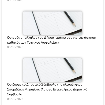
Υπηρεσιών για αποφάσεις, πιστοποιητικά, πράξεις και
χρήση του Πληροφοριακού Συστήματος “Μητρώο Πολιτών”
(Ν. 5314/2026).»
Ορισμός υπαλλήλου του Δήμου Ιεράπετρας για την άσκηση
καθηκόντων Τεχνικού Ασφαλείας»
05/08/2026
Ορίζουμε το Δημοτικό Σύμβουλο της πλειοψηφίας
Σπυριδάκη Μιχαήλ ως Άμισθο Εντεταλμένο Δημοτικό
Σύμβουλο
05/08/2026