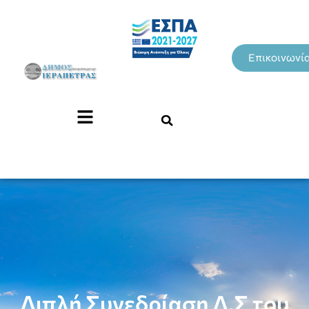
Επικοινωνί
Διπλή Συνεδρίαση Δ.Σ του