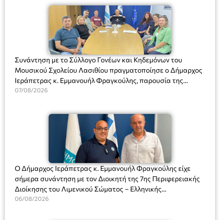
Συνάντηση με το Σύλλογο Γονέων και Κηδεμόνων του
Μουσικού Σχολείου Λασιθίου πραγματοποίησε ο Δήμαρχος
Ιεράπετρας κ. Εμμανουήλ Φραγκούλης, παρουσία της
Διευθύντριας του σχολείου κας Μαριάννας Χαΐτα.
07/08/2026
Ο Δήμαρχος Ιεράπετρας κ. Εμμανουήλ Φραγκούλης είχε
σήμερα συνάντηση με τον Διοικητή της 7ης Περιφερειακής
Διοίκησης του Λιμενικού Σώματος – Ελληνικής
Ακτοφυλακής (Λ.Σ.-ΕΛ.ΑΚΤ.), Αρχιπλοίαρχο Λ.Σ. κ. Ιωάννη
06/08/2026
Ορφανό