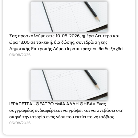
Σας προσκαλούμε στις 10-08-2026, ημέρα Δευτέρα και
ώρα 13:00 σε τακτική, δια ζώσης, συνεδρίαση της
Δημοτικής Επιτροπής Δήμου Ιεράπετραςπου θα διεξαχθεί
στο Δημοτικό Κατάστημα, Δημοκρατίας 31 στην αίθουσα
06/08/2026
«ΙΩΑΝΝΗΣ ΧΡΙΣΤΑΚΗΣ» στον 1ο όροφο, για τη συζήτηση
και λήψη αποφάσεων στα παρακάτω θέματα:
ΙΕΡΑΠΕΤΡΑ –ΘΕΑΤΡΟ «ΜΙΑ ΑΛΛΗ ΘΗΒΑ» Ένας
συγγραφέας ενδιαφέρεται να γράψει και να ανεβάσει στη
σκηνή την ιστορία ενός νέου που εκτίει ποινή ισόβιας
κάθειρξης για πατροκτονία. Ένα πολυβραβευμένο έργο για
05/08/2026
τις σχέσεις πατέρα-γιου, την ανδρική ταυτότητα, την ψυχική
ασθένεια, τον ερωτισμό. Ένα έργο αινιγματικό, συγκινητικό,