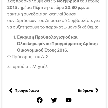
Σας προσκαλούμε στις
5 Νοεμβρίου
του έτους
201
5
, ημέρα
Π
έμπτη
και ώρα
20
:
3
0
μ.μ.
σε
τακτική συνεδρίαση, στην αίθουσα
συνεδριάσεων του Δημοτικού Συμβουλίου, για
να συζητήσουμε το παρακάτω μοναδικό θέμα:
Έγκριση Προϋπολογισμού και
Ολοκληρωμένου Προγράμματος Δράσης
Οικονομικού Έτους 2016.
Ο Πρόεδρος του Δ. Σ
Σπυριδάκης Μιχαήλ
Προηγούμενο
Επόμενο