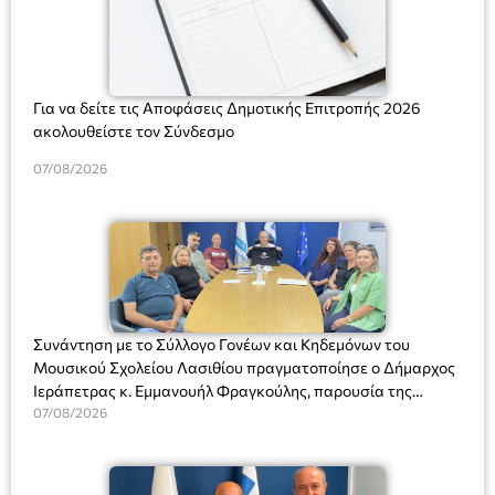
Για να δείτε τις Αποφάσεις Δημοτικής Επιτροπής 2026
ακολουθείστε τον Σύνδεσμο
07/08/2026
Συνάντηση με το Σύλλογο Γονέων και Κηδεμόνων του
Μουσικού Σχολείου Λασιθίου πραγματοποίησε ο Δήμαρχος
Ιεράπετρας κ. Εμμανουήλ Φραγκούλης, παρουσία της
Διευθύντριας του σχολείου κας Μαριάννας Χαΐτα.
07/08/2026