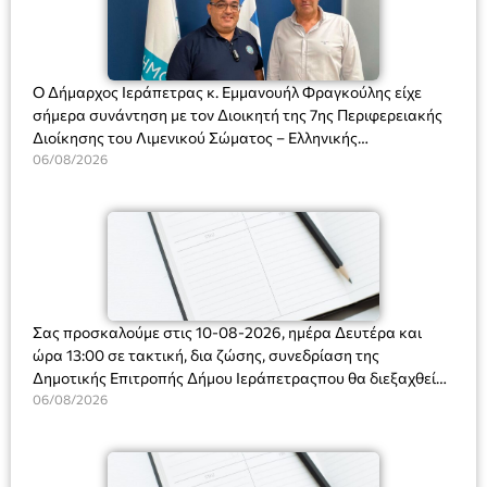
Ο Δήμαρχος Ιεράπετρας κ. Εμμανουήλ Φραγκούλης είχε
σήμερα συνάντηση με τον Διοικητή της 7ης Περιφερειακής
Διοίκησης του Λιμενικού Σώματος – Ελληνικής
Ακτοφυλακής (Λ.Σ.-ΕΛ.ΑΚΤ.), Αρχιπλοίαρχο Λ.Σ. κ. Ιωάννη
06/08/2026
Ορφανό
Σας προσκαλούμε στις 10-08-2026, ημέρα Δευτέρα και
ώρα 13:00 σε τακτική, δια ζώσης, συνεδρίαση της
Δημοτικής Επιτροπής Δήμου Ιεράπετραςπου θα διεξαχθεί
στο Δημοτικό Κατάστημα, Δημοκρατίας 31 στην αίθουσα
06/08/2026
«ΙΩΑΝΝΗΣ ΧΡΙΣΤΑΚΗΣ» στον 1ο όροφο, για τη συζήτηση
και λήψη αποφάσεων στα παρακάτω θέματα: