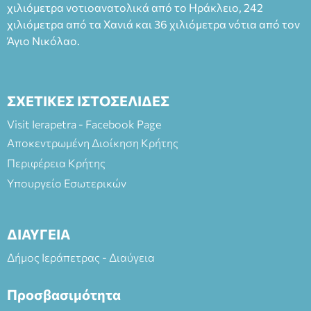
(Είσοδος ΕΠΑ.Λ.) Έναρξη 21:15 Οργάνωση: ΚΝΩΣΟΣ
χιλιόμετρα νοτιοανατολικά από το Ηράκλειο, 242
ΘΕΑΤΡΙΚΕΣ ΠΑΡΑΓΩΓΕΣ ΕΕ
χιλιόμετρα από τα Χανιά και 36 χιλιόμετρα νότια από τον
Άγιο Νικόλαο.
ΣΧΕΤΙΚΕΣ ΙΣΤΟΣΕΛΙΔΕΣ
Visit Ierapetra - Facebook Page
Αποκεντρωμένη Διοίκηση Κρήτης
Περιφέρεια Κρήτης
Υπουργείο Εσωτερικών
ΔΙΑΥΓΕΙΑ
Δήμος Ιεράπετρας - Διαύγεια
Προσβασιμότητα