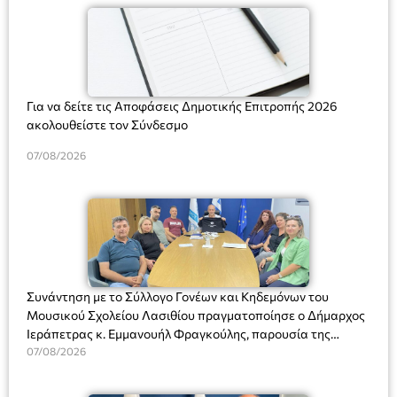
Για να δείτε τις Αποφάσεις Δημοτικής Επιτροπής 2026
ακολουθείστε τον Σύνδεσμο
07/08/2026
Συνάντηση με το Σύλλογο Γονέων και Κηδεμόνων του
Μουσικού Σχολείου Λασιθίου πραγματοποίησε ο Δήμαρχος
Ιεράπετρας κ. Εμμανουήλ Φραγκούλης, παρουσία της
Διευθύντριας του σχολείου κας Μαριάννας Χαΐτα.
07/08/2026