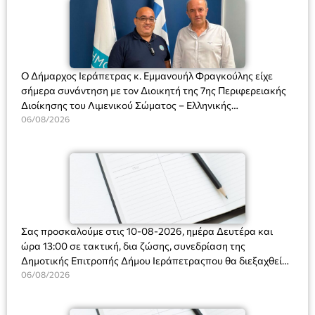
Ο Δήμαρχος Ιεράπετρας κ. Εμμανουήλ Φραγκούλης είχε
σήμερα συνάντηση με τον Διοικητή της 7ης Περιφερειακής
Διοίκησης του Λιμενικού Σώματος – Ελληνικής
Ακτοφυλακής (Λ.Σ.-ΕΛ.ΑΚΤ.), Αρχιπλοίαρχο Λ.Σ. κ. Ιωάννη
06/08/2026
Ορφανό
Σας προσκαλούμε στις 10-08-2026, ημέρα Δευτέρα και
ώρα 13:00 σε τακτική, δια ζώσης, συνεδρίαση της
Δημοτικής Επιτροπής Δήμου Ιεράπετραςπου θα διεξαχθεί
στο Δημοτικό Κατάστημα, Δημοκρατίας 31 στην αίθουσα
06/08/2026
«ΙΩΑΝΝΗΣ ΧΡΙΣΤΑΚΗΣ» στον 1ο όροφο, για τη συζήτηση
και λήψη αποφάσεων στα παρακάτω θέματα: