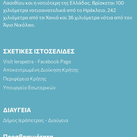
Λασιθίου και η νοτιότερη της Ελλάδας. Βρίσκεται 100
και στο more.com Χώρος: 3ο Γυμνάσιο Ιεράπετρας
(Είσοδος ΕΠΑ.Λ.) Έναρξη 21:15 Οργάνωση: ΚΝΩΣΟΣ
χιλιόμετρα νοτιοανατολικά από το Ηράκλειο, 242
ΘΕΑΤΡΙΚΕΣ ΠΑΡΑΓΩΓΕΣ ΕΕ
χιλιόμετρα από τα Χανιά και 36 χιλιόμετρα νότια από τον
Άγιο Νικόλαο.
ΣΧΕΤΙΚΕΣ ΙΣΤΟΣΕΛΙΔΕΣ
Visit Ierapetra - Facebook Page
Αποκεντρωμένη Διοίκηση Κρήτης
Περιφέρεια Κρήτης
Υπουργείο Εσωτερικών
ΔΙΑΥΓΕΙΑ
Δήμος Ιεράπετρας - Διαύγεια
Προσβασιμότητα