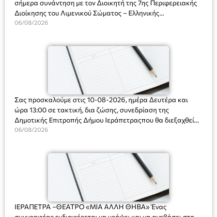
σήμερα συνάντηση με τον Διοικητή της 7ης Περιφερειακής
Διοίκησης του Λιμενικού Σώματος – Ελληνικής
Ακτοφυλακής (Λ.Σ.-ΕΛ.ΑΚΤ.), Αρχιπλοίαρχο Λ.Σ. κ. Ιωάννη
06/08/2026
Ορφανό
Σας προσκαλούμε στις 10-08-2026, ημέρα Δευτέρα και
ώρα 13:00 σε τακτική, δια ζώσης, συνεδρίαση της
Δημοτικής Επιτροπής Δήμου Ιεράπετραςπου θα διεξαχθεί
στο Δημοτικό Κατάστημα, Δημοκρατίας 31 στην αίθουσα
06/08/2026
«ΙΩΑΝΝΗΣ ΧΡΙΣΤΑΚΗΣ» στον 1ο όροφο, για τη συζήτηση
και λήψη αποφάσεων στα παρακάτω θέματα:
ΙΕΡΑΠΕΤΡΑ –ΘΕΑΤΡΟ «ΜΙΑ ΑΛΛΗ ΘΗΒΑ» Ένας
συγγραφέας ενδιαφέρεται να γράψει και να ανεβάσει στη