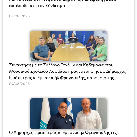
ακολουθείστε τον Σύνδεσμο
07/08/2026
Συνάντηση με το Σύλλογο Γονέων και Κηδεμόνων του
Μουσικού Σχολείου Λασιθίου πραγματοποίησε ο Δήμαρχος
Ιεράπετρας κ. Εμμανουήλ Φραγκούλης, παρουσία της
Διευθύντριας του σχολείου κας Μαριάννας Χαΐτα.
07/08/2026
Ο Δήμαρχος Ιεράπετρας κ. Εμμανουήλ Φραγκούλης είχε