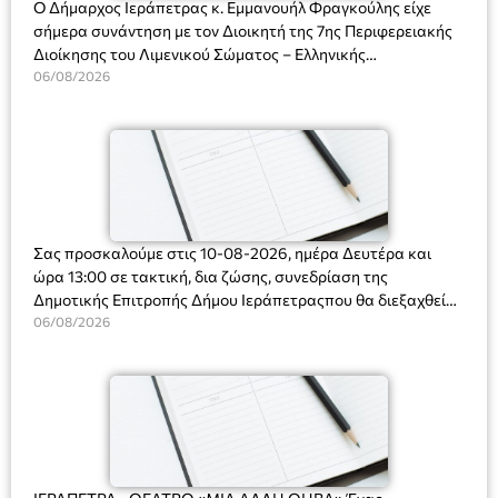
Ο Δήμαρχος Ιεράπετρας κ. Εμμανουήλ Φραγκούλης είχε
σήμερα συνάντηση με τον Διοικητή της 7ης Περιφερειακής
Διοίκησης του Λιμενικού Σώματος – Ελληνικής
Ακτοφυλακής (Λ.Σ.-ΕΛ.ΑΚΤ.), Αρχιπλοίαρχο Λ.Σ. κ. Ιωάννη
06/08/2026
Ορφανό
Σας προσκαλούμε στις 10-08-2026, ημέρα Δευτέρα και
ώρα 13:00 σε τακτική, δια ζώσης, συνεδρίαση της
Δημοτικής Επιτροπής Δήμου Ιεράπετραςπου θα διεξαχθεί
στο Δημοτικό Κατάστημα, Δημοκρατίας 31 στην αίθουσα
06/08/2026
«ΙΩΑΝΝΗΣ ΧΡΙΣΤΑΚΗΣ» στον 1ο όροφο, για τη συζήτηση
και λήψη αποφάσεων στα παρακάτω θέματα: