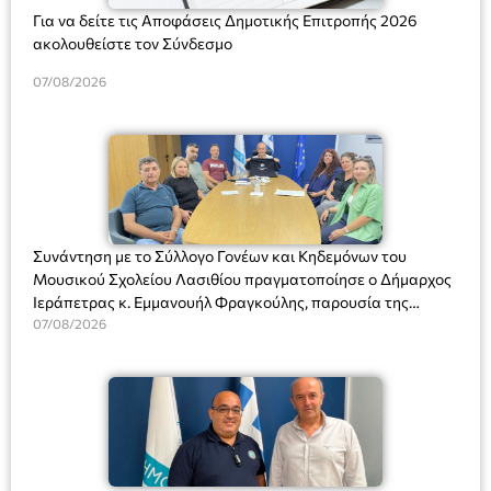
Για να δείτε τις Αποφάσεις Δημοτικής Επιτροπής 2026
ακολουθείστε τον Σύνδεσμο
07/08/2026
Συνάντηση με το Σύλλογο Γονέων και Κηδεμόνων του
Μουσικού Σχολείου Λασιθίου πραγματοποίησε ο Δήμαρχος
Ιεράπετρας κ. Εμμανουήλ Φραγκούλης, παρουσία της
Διευθύντριας του σχολείου κας Μαριάννας Χαΐτα.
07/08/2026