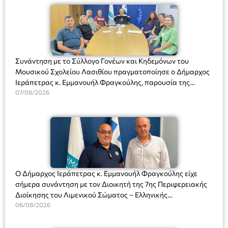
Συνάντηση με το Σύλλογο Γονέων και Κηδεμόνων του
Μουσικού Σχολείου Λασιθίου πραγματοποίησε ο Δήμαρχος
Ιεράπετρας κ. Εμμανουήλ Φραγκούλης, παρουσία της
Διευθύντριας του σχολείου κας Μαριάννας Χαΐτα.
07/08/2026
Ο Δήμαρχος Ιεράπετρας κ. Εμμανουήλ Φραγκούλης είχε
σήμερα συνάντηση με τον Διοικητή της 7ης Περιφερειακής
Διοίκησης του Λιμενικού Σώματος – Ελληνικής
Ακτοφυλακής (Λ.Σ.-ΕΛ.ΑΚΤ.), Αρχιπλοίαρχο Λ.Σ. κ. Ιωάννη
06/08/2026
Ορφανό