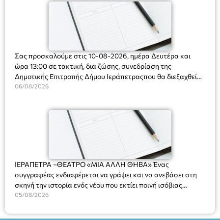
Σας προσκαλούμε στις 10-08-2026, ημέρα Δευτέρα και
ώρα 13:00 σε τακτική, δια ζώσης, συνεδρίαση της
Δημοτικής Επιτροπής Δήμου Ιεράπετραςπου θα διεξαχθεί
στο Δημοτικό Κατάστημα, Δημοκρατίας 31 στην αίθουσα
06/08/2026
«ΙΩΑΝΝΗΣ ΧΡΙΣΤΑΚΗΣ» στον 1ο όροφο, για τη συζήτηση
και λήψη αποφάσεων στα παρακάτω θέματα:
ΙΕΡΑΠΕΤΡΑ –ΘΕΑΤΡΟ «ΜΙΑ ΑΛΛΗ ΘΗΒΑ» Ένας
συγγραφέας ενδιαφέρεται να γράψει και να ανεβάσει στη
σκηνή την ιστορία ενός νέου που εκτίει ποινή ισόβιας
κάθειρξης για πατροκτονία. Ένα πολυβραβευμένο έργο για
05/08/2026
τις σχέσεις πατέρα-γιου, την ανδρική ταυτότητα, την ψυχική
ασθένεια, τον ερωτισμό. Ένα έργο αινιγματικό, συγκινητικό,