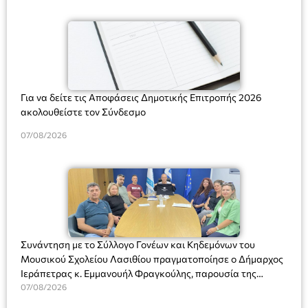
Για να δείτε τις Αποφάσεις Δημοτικής Επιτροπής 2026
ακολουθείστε τον Σύνδεσμο
07/08/2026
Συνάντηση με το Σύλλογο Γονέων και Κηδεμόνων του
Μουσικού Σχολείου Λασιθίου πραγματοποίησε ο Δήμαρχος
Ιεράπετρας κ. Εμμανουήλ Φραγκούλης, παρουσία της
Διευθύντριας του σχολείου κας Μαριάννας Χαΐτα.
07/08/2026