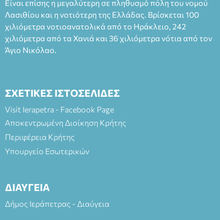
Είναι επίσης η μεγαλύτερη σε πληθυσμό πόλη του νομού
Πλαστήρα), E&G Mini market (Δημοκρατίας 39 Ιεράπετρα)
Λασιθίου και η νοτιότερη της Ελλάδας. Βρίσκεται 100
και στο more.com Χώρος: 3ο Γυμνάσιο Ιεράπετρας
(Είσοδος ΕΠΑ.Λ.) Έναρξη 21:15 Οργάνωση: ΚΝΩΣΟΣ
χιλιόμετρα νοτιοανατολικά από το Ηράκλειο, 242
ΘΕΑΤΡΙΚΕΣ ΠΑΡΑΓΩΓΕΣ ΕΕ
χιλιόμετρα από τα Χανιά και 36 χιλιόμετρα νότια από τον
Άγιο Νικόλαο.
ΣΧΕΤΙΚΕΣ ΙΣΤΟΣΕΛΙΔΕΣ
Visit Ierapetra - Facebook Page
Αποκεντρωμένη Διοίκηση Κρήτης
Περιφέρεια Κρήτης
Υπουργείο Εσωτερικών
ΔΙΑΥΓΕΙΑ
Δήμος Ιεράπετρας - Διαύγεια