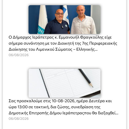
Ο Δήμαρχος Ιεράπετρας κ. Εμμανουήλ Φραγκούλης είχε
σήμερα συνάντηση με τον Διοικητή της 7ης Περιφερειακής
Διοίκησης του Λιμενικού Σώματος – Ελληνικής
Ακτοφυλακής (Λ.Σ.-ΕΛ.ΑΚΤ.), Αρχιπλοίαρχο Λ.Σ. κ. Ιωάννη
06/08/2026
Ορφανό
Σας προσκαλούμε στις 10-08-2026, ημέρα Δευτέρα και
ώρα 13:00 σε τακτική, δια ζώσης, συνεδρίαση της
Δημοτικής Επιτροπής Δήμου Ιεράπετραςπου θα διεξαχθεί
στο Δημοτικό Κατάστημα, Δημοκρατίας 31 στην αίθουσα
06/08/2026
«ΙΩΑΝΝΗΣ ΧΡΙΣΤΑΚΗΣ» στον 1ο όροφο, για τη συζήτηση