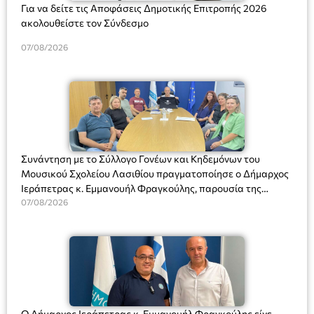
Για να δείτε τις Αποφάσεις Δημοτικής Επιτροπής 2026
ακολουθείστε τον Σύνδεσμο
07/08/2026
Συνάντηση με το Σύλλογο Γονέων και Κηδεμόνων του
Μουσικού Σχολείου Λασιθίου πραγματοποίησε ο Δήμαρχος
Ιεράπετρας κ. Εμμανουήλ Φραγκούλης, παρουσία της
Διευθύντριας του σχολείου κας Μαριάννας Χαΐτα.
07/08/2026
Ο Δήμαρχος Ιεράπετρας κ. Εμμανουήλ Φραγκούλης είχε