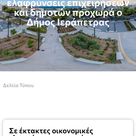
ελαφρύνσεις επιχειρήσεων
και δημοτών προχωρά ο
Δήμος Ιεράπετρας
Δελτία Τύπου
Σε έκτακτες οικονομικές