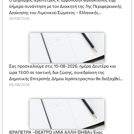
σήμερα συνάντηση με τον Διοικητή της 7ης Περιφερειακής
Διοίκησης του Λιμενικού Σώματος – Ελληνικής
Ακτοφυλακής (Λ.Σ.-ΕΛ.ΑΚΤ.), Αρχιπλοίαρχο Λ.Σ. κ. Ιωάννη
06/08/2026
Ορφανό
Σας προσκαλούμε στις 10-08-2026, ημέρα Δευτέρα και
ώρα 13:00 σε τακτική, δια ζώσης, συνεδρίαση της
Δημοτικής Επιτροπής Δήμου Ιεράπετραςπου θα διεξαχθεί
στο Δημοτικό Κατάστημα, Δημοκρατίας 31 στην αίθουσα
06/08/2026
«ΙΩΑΝΝΗΣ ΧΡΙΣΤΑΚΗΣ» στον 1ο όροφο, για τη συζήτηση
και λήψη αποφάσεων στα παρακάτω θέματα:
ΙΕΡΑΠΕΤΡΑ –ΘΕΑΤΡΟ «ΜΙΑ ΑΛΛΗ ΘΗΒΑ» Ένας