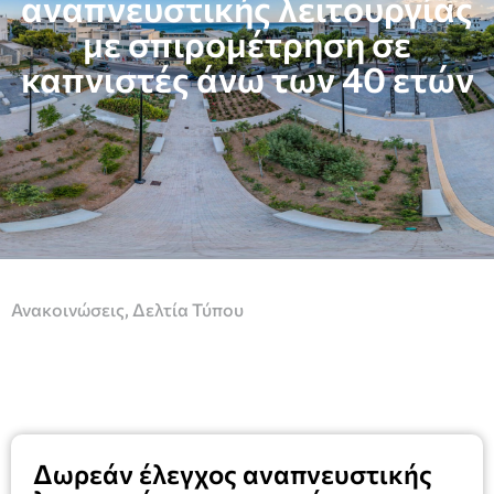
αναπνευστικής λειτουργίας
με σπιρομέτρηση σε
καπνιστές άνω των 40 ετών
Ανακοινώσεις
,
Δελτία Τύπου
Δωρεάν έλεγχος αναπνευστικής