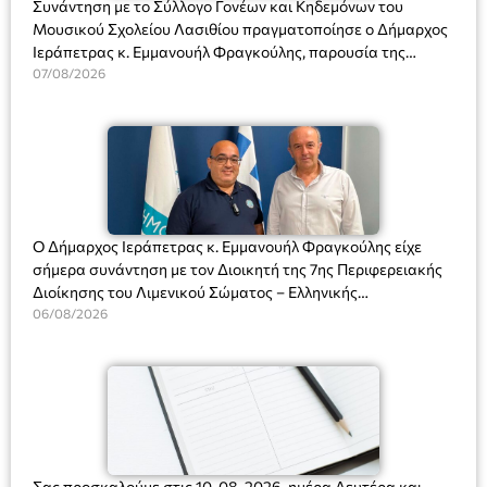
Συνάντηση με το Σύλλογο Γονέων και Κηδεμόνων του
Μουσικού Σχολείου Λασιθίου πραγματοποίησε ο Δήμαρχος
Ιεράπετρας κ. Εμμανουήλ Φραγκούλης, παρουσία της
Διευθύντριας του σχολείου κας Μαριάννας Χαΐτα.
07/08/2026
Ο Δήμαρχος Ιεράπετρας κ. Εμμανουήλ Φραγκούλης είχε
σήμερα συνάντηση με τον Διοικητή της 7ης Περιφερειακής
Διοίκησης του Λιμενικού Σώματος – Ελληνικής
Ακτοφυλακής (Λ.Σ.-ΕΛ.ΑΚΤ.), Αρχιπλοίαρχο Λ.Σ. κ. Ιωάννη
06/08/2026
Ορφανό
Σας προσκαλούμε στις 10-08-2026, ημέρα Δευτέρα και