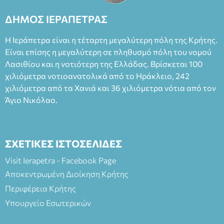
Καπουράνη, νικητή του βραβείου Δημήτρης Χορν 2022-
2023, για την ερμηνεία του στον διπλό ρόλο του Μαρτίν/
ΔΗΜΟΣ ΙΕΡΑΠΕΤΡΑΣ
Φεδερίκο. Σκηνοθεσία: Βαγγέλης Θεοδωρόπουλος Είσοδος: :
Ταμείο 22€- Προπώληση 20€( Άνεργοι, Φοιτητές, ΑΜΕΑ,
Η Ιεράπετρα είναι η τέταρτη μεγαλύτερη πόλη της Κρήτης.
άνω των 65 Προπώληση: Βιβλιοπωλείο Πάπυρος (Πλατεία
Είναι επίσης η μεγαλύτερη σε πληθυσμό πόλη του νομού
Πλαστήρα), E&G Mini market (Δημοκρατίας 39 Ιεράπετρα)
Λασιθίου και η νοτιότερη της Ελλάδας. Βρίσκεται 100
και στο more.com Χώρος: 3ο Γυμνάσιο Ιεράπετρας
(Είσοδος ΕΠΑ.Λ.) Έναρξη 21:15 Οργάνωση: ΚΝΩΣΟΣ
χιλιόμετρα νοτιοανατολικά από το Ηράκλειο, 242
ΘΕΑΤΡΙΚΕΣ ΠΑΡΑΓΩΓΕΣ ΕΕ
χιλιόμετρα από τα Χανιά και 36 χιλιόμετρα νότια από τον
Άγιο Νικόλαο.
ΣΧΕΤΙΚΕΣ ΙΣΤΟΣΕΛΙΔΕΣ
Visit Ierapetra - Facebook Page
Αποκεντρωμένη Διοίκηση Κρήτης
Περιφέρεια Κρήτης
Υπουργείο Εσωτερικών