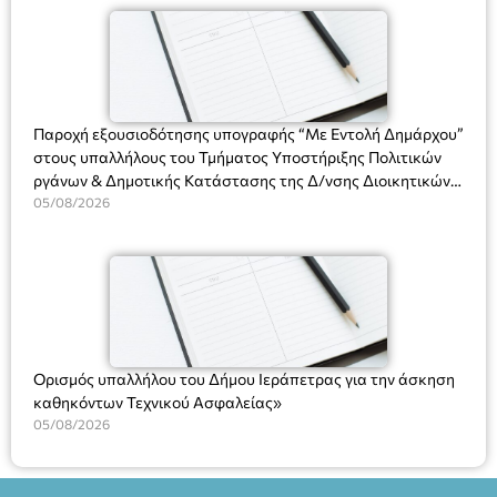
(Ν. 5314/2026).»
Πλαστήρα), E&G Mini market (Δημοκρατίας 39 Ιεράπετρα)
και στο more.com Χώρος: 3ο Γυμνάσιο Ιεράπετρας
(Είσοδος ΕΠΑ.Λ.) Έναρξη 21:15 Οργάνωση: ΚΝΩΣΟΣ
ΘΕΑΤΡΙΚΕΣ ΠΑΡΑΓΩΓΕΣ ΕΕ
Παροχή εξουσιοδότησης υπογραφής “Με Εντολή Δημάρχου”
στους υπαλλήλους του Τμήματος Υποστήριξης Πολιτικών
ργάνων & Δημοτικής Κατάστασης της Δ/νσης Διοικητικών
Υπηρεσιών για αποφάσεις, πιστοποιητικά, πράξεις και
05/08/2026
χρήση του Πληροφοριακού Συστήματος “Μητρώο Πολιτών”
(Ν. 5314/2026).»
Ορισμός υπαλλήλου του Δήμου Ιεράπετρας για την άσκηση
καθηκόντων Τεχνικού Ασφαλείας»
05/08/2026