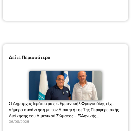
Δείτε Περισσότερα
Ο Δήμαρχος Ιεράπετρας κ. Εμμανουήλ Φραγκούλης είχε
σήμερα συνάντηση με τον Διοικητή της 7ης Περιφερειακής
Διοίκησης του Λιμενικού Σώματος – Ελληνικής
Ακτοφυλακής (Λ.Σ.-ΕΛ.ΑΚΤ.), Αρχιπλοίαρχο Λ.Σ. κ. Ιωάννη
06/08/2026
Ορφανό