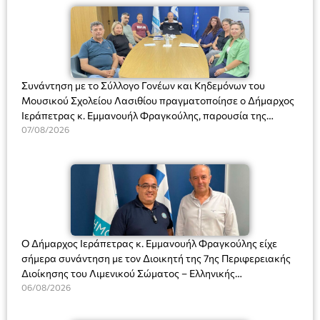
Συνάντηση με το Σύλλογο Γονέων και Κηδεμόνων του
Μουσικού Σχολείου Λασιθίου πραγματοποίησε ο Δήμαρχος
Ιεράπετρας κ. Εμμανουήλ Φραγκούλης, παρουσία της
Διευθύντριας του σχολείου κας Μαριάννας Χαΐτα.
07/08/2026
Ο Δήμαρχος Ιεράπετρας κ. Εμμανουήλ Φραγκούλης είχε
σήμερα συνάντηση με τον Διοικητή της 7ης Περιφερειακής
Διοίκησης του Λιμενικού Σώματος – Ελληνικής
Ακτοφυλακής (Λ.Σ.-ΕΛ.ΑΚΤ.), Αρχιπλοίαρχο Λ.Σ. κ. Ιωάννη
06/08/2026
Ορφανό