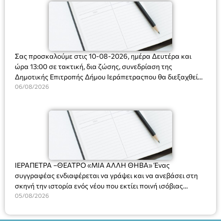
Σας προσκαλούμε στις 10-08-2026, ημέρα Δευτέρα και
ώρα 13:00 σε τακτική, δια ζώσης, συνεδρίαση της
Δημοτικής Επιτροπής Δήμου Ιεράπετραςπου θα διεξαχθεί
στο Δημοτικό Κατάστημα, Δημοκρατίας 31 στην αίθουσα
06/08/2026
«ΙΩΑΝΝΗΣ ΧΡΙΣΤΑΚΗΣ» στον 1ο όροφο, για τη συζήτηση
και λήψη αποφάσεων στα παρακάτω θέματα:
ΙΕΡΑΠΕΤΡΑ –ΘΕΑΤΡΟ «ΜΙΑ ΑΛΛΗ ΘΗΒΑ» Ένας
συγγραφέας ενδιαφέρεται να γράψει και να ανεβάσει στη
σκηνή την ιστορία ενός νέου που εκτίει ποινή ισόβιας
κάθειρξης για πατροκτονία. Ένα πολυβραβευμένο έργο για
05/08/2026
τις σχέσεις πατέρα-γιου, την ανδρική ταυτότητα, την ψυχική
ασθένεια, τον ερωτισμό. Ένα έργο αινιγματικό, συγκινητικό,