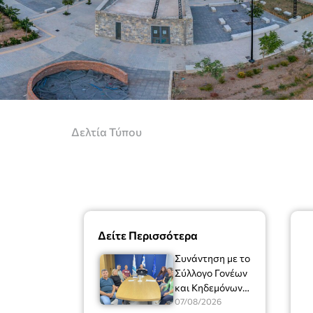
Δελτία Τύπου
Δείτε Περισσότερα
Συνάντηση με το
Σύλλογο Γονέων
και Κηδεμόνων
του Μουσικού
07/08/2026