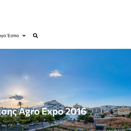
γα Έσπα
σης Agro Expo 2016