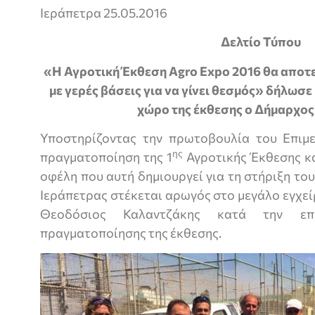
Ιεράπετρα 25.05.2016
Δελτίο Τύπου
«Η Αγροτική Έκθεση
Agro
Expo
2016 θα αποτε
με γερές βάσεις για να γίνει θεσμός» δήλωσε
χώρο της έκθεσης ο Δήμαρχος
Υποστηρίζοντας την πρωτοβουλία του Επιμε
ης
πραγματοποίηση της 1
Αγροτικής Έκθεσης κ
οφέλη που αυτή δημιουργεί για τη στήριξη το
Ιεράπετρας στέκεται αρωγός στο μεγάλο εγχε
Θεοδόσιος Καλαντζάκης κατά την ε
πραγματοποίησης της έκθεσης.