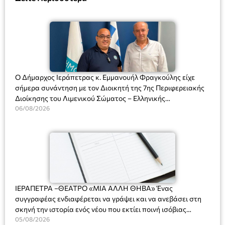
Ο Δήμαρχος Ιεράπετρας κ. Εμμανουήλ Φραγκούλης είχε
σήμερα συνάντηση με τον Διοικητή της 7ης Περιφερειακής
Διοίκησης του Λιμενικού Σώματος – Ελληνικής
Ακτοφυλακής (Λ.Σ.-ΕΛ.ΑΚΤ.), Αρχιπλοίαρχο Λ.Σ. κ. Ιωάννη
06/08/2026
Ορφανό
ΙΕΡΑΠΕΤΡΑ –ΘΕΑΤΡΟ «ΜΙΑ ΑΛΛΗ ΘΗΒΑ» Ένας
συγγραφέας ενδιαφέρεται να γράψει και να ανεβάσει στη
σκηνή την ιστορία ενός νέου που εκτίει ποινή ισόβιας
κάθειρξης για πατροκτονία. Ένα πολυβραβευμένο έργο για
05/08/2026