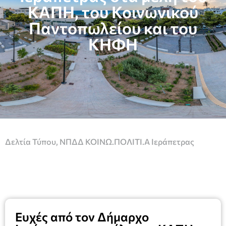
ΚΑΠΗ, του Κοινωνικού
Παντοπωλείου και του
ΚΗΦΗ
Δελτία Τύπου
,
ΝΠΔΔ ΚΟΙΝΩ.ΠΟΛΙΤΙ.Α Ιεράπετρας
Ευχές από τον Δήμαρχο