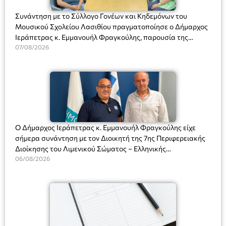
Συνάντηση με το Σύλλογο Γονέων και Κηδεμόνων του
Μουσικού Σχολείου Λασιθίου πραγματοποίησε ο Δήμαρχος
Ιεράπετρας κ. Εμμανουήλ Φραγκούλης, παρουσία της
Διευθύντριας του σχολείου κας Μαριάννας Χαΐτα.
07/08/2026
Ο Δήμαρχος Ιεράπετρας κ. Εμμανουήλ Φραγκούλης είχε
σήμερα συνάντηση με τον Διοικητή της 7ης Περιφερειακής
Διοίκησης του Λιμενικού Σώματος – Ελληνικής
Ακτοφυλακής (Λ.Σ.-ΕΛ.ΑΚΤ.), Αρχιπλοίαρχο Λ.Σ. κ. Ιωάννη
06/08/2026
Ορφανό