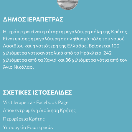
Θάνου Λέκκα στον ρόλο του Συγγραφέα και του Δημήτρη
Καπουράνη, νικητή του βραβείου Δημήτρης Χορν 2022-
2023, για την ερμηνεία του στον διπλό ρόλο του Μαρτίν/
ΔΗΜΟΣ ΙΕΡΑΠΕΤΡΑΣ
Φεδερίκο. Σκηνοθεσία: Βαγγέλης Θεοδωρόπουλος Είσοδος: :
Ταμείο 22€- Προπώληση 20€( Άνεργοι, Φοιτητές, ΑΜΕΑ,
Η Ιεράπετρα είναι η τέταρτη μεγαλύτερη πόλη της Κρήτης.
άνω των 65 Προπώληση: Βιβλιοπωλείο Πάπυρος (Πλατεία
Είναι επίσης η μεγαλύτερη σε πληθυσμό πόλη του νομού
Πλαστήρα), E&G Mini market (Δημοκρατίας 39 Ιεράπετρα)
Λασιθίου και η νοτιότερη της Ελλάδας. Βρίσκεται 100
και στο more.com Χώρος: 3ο Γυμνάσιο Ιεράπετρας
(Είσοδος ΕΠΑ.Λ.) Έναρξη 21:15 Οργάνωση: ΚΝΩΣΟΣ
χιλιόμετρα νοτιοανατολικά από το Ηράκλειο, 242
ΘΕΑΤΡΙΚΕΣ ΠΑΡΑΓΩΓΕΣ ΕΕ
χιλιόμετρα από τα Χανιά και 36 χιλιόμετρα νότια από τον
Άγιο Νικόλαο.
ΣΧΕΤΙΚΕΣ ΙΣΤΟΣΕΛΙΔΕΣ
Visit Ierapetra - Facebook Page
Αποκεντρωμένη Διοίκηση Κρήτης
Περιφέρεια Κρήτης
Υπουργείο Εσωτερικών