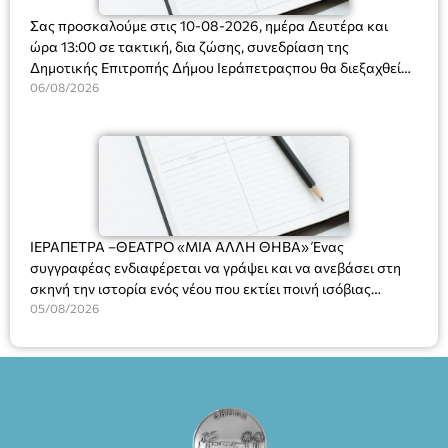
Σας προσκαλούμε στις 10-08-2026, ημέρα Δευτέρα και
ώρα 13:00 σε τακτική, δια ζώσης, συνεδρίαση της
Δημοτικής Επιτροπής Δήμου Ιεράπετραςπου θα διεξαχθεί
στο Δημοτικό Κατάστημα, Δημοκρατίας 31 στην αίθουσα
06/08/2026
«ΙΩΑΝΝΗΣ ΧΡΙΣΤΑΚΗΣ» στον 1ο όροφο, για τη συζήτηση
και λήψη αποφάσεων στα παρακάτω θέματα:
ΙΕΡΑΠΕΤΡΑ –ΘΕΑΤΡΟ «ΜΙΑ ΑΛΛΗ ΘΗΒΑ» Ένας
συγγραφέας ενδιαφέρεται να γράψει και να ανεβάσει στη
σκηνή την ιστορία ενός νέου που εκτίει ποινή ισόβιας
κάθειρξης για πατροκτονία. Ένα πολυβραβευμένο έργο για
05/08/2026
τις σχέσεις πατέρα-γιου, την ανδρική ταυτότητα, την ψυχική
ασθένεια, τον ερωτισμό. Ένα έργο αινιγματικό, συγκινητικό,
όσο και διασκεδαστικό. Ο διακεκριμένος σκηνοθέτης
Βαγγέλης Θεοδωρόπουλος ανέδειξε το πολυεπίπεδο αυτό
έργο, ενώ η παράσταση έχει καθιερωθεί ως σημαντικό
θεατρικό γεγονός χάρη στις εξαιρετικές ερμηνείες του