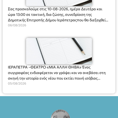
Σας προσκαλούμε στις 10-08-2026, ημέρα Δευτέρα και
ώρα 13:00 σε τακτική, δια ζώσης, συνεδρίαση της
Δημοτικής Επιτροπής Δήμου Ιεράπετραςπου θα διεξαχθεί
στο Δημοτικό Κατάστημα, Δημοκρατίας 31 στην αίθουσα
06/08/2026
«ΙΩΑΝΝΗΣ ΧΡΙΣΤΑΚΗΣ» στον 1ο όροφο, για τη συζήτηση
και λήψη αποφάσεων στα παρακάτω θέματα:
ΙΕΡΑΠΕΤΡΑ –ΘΕΑΤΡΟ «ΜΙΑ ΑΛΛΗ ΘΗΒΑ» Ένας
συγγραφέας ενδιαφέρεται να γράψει και να ανεβάσει στη
σκηνή την ιστορία ενός νέου που εκτίει ποινή ισόβιας
κάθειρξης για πατροκτονία. Ένα πολυβραβευμένο έργο για
05/08/2026
τις σχέσεις πατέρα-γιου, την ανδρική ταυτότητα, την ψυχική
ασθένεια, τον ερωτισμό. Ένα έργο αινιγματικό, συγκινητικό,
όσο και διασκεδαστικό. Ο διακεκριμένος σκηνοθέτης
Βαγγέλης Θεοδωρόπουλος ανέδειξε το πολυεπίπεδο αυτό
έργο, ενώ η παράσταση έχει καθιερωθεί ως σημαντικό
θεατρικό γεγονός χάρη στις εξαιρετικές ερμηνείες του