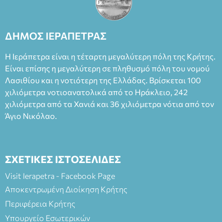
Θάνου Λέκκα στον ρόλο του Συγγραφέα και του Δημήτρη
Καπουράνη, νικητή του βραβείου Δημήτρης Χορν 2022-
2023, για την ερμηνεία του στον διπλό ρόλο του Μαρτίν/
ΔΗΜΟΣ ΙΕΡΑΠΕΤΡΑΣ
Φεδερίκο. Σκηνοθεσία: Βαγγέλης Θεοδωρόπουλος Είσοδος: :
Ταμείο 22€- Προπώληση 20€( Άνεργοι, Φοιτητές, ΑΜΕΑ,
Η Ιεράπετρα είναι η τέταρτη μεγαλύτερη πόλη της Κρήτης.
άνω των 65 Προπώληση: Βιβλιοπωλείο Πάπυρος (Πλατεία
Είναι επίσης η μεγαλύτερη σε πληθυσμό πόλη του νομού
Πλαστήρα), E&G Mini market (Δημοκρατίας 39 Ιεράπετρα)
Λασιθίου και η νοτιότερη της Ελλάδας. Βρίσκεται 100
και στο more.com Χώρος: 3ο Γυμνάσιο Ιεράπετρας
(Είσοδος ΕΠΑ.Λ.) Έναρξη 21:15 Οργάνωση: ΚΝΩΣΟΣ
χιλιόμετρα νοτιοανατολικά από το Ηράκλειο, 242
ΘΕΑΤΡΙΚΕΣ ΠΑΡΑΓΩΓΕΣ ΕΕ
χιλιόμετρα από τα Χανιά και 36 χιλιόμετρα νότια από τον
Άγιο Νικόλαο.
ΣΧΕΤΙΚΕΣ ΙΣΤΟΣΕΛΙΔΕΣ
Visit Ierapetra - Facebook Page
Αποκεντρωμένη Διοίκηση Κρήτης
Περιφέρεια Κρήτης
Υπουργείο Εσωτερικών