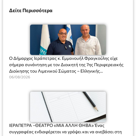
Δείτε Περισσότερα
Ο Δήμαρχος Ιεράπετρας κ. Εμμανουήλ Φραγκούλης είχε
σήμερα συνάντηση με τον Διοικητή της 7ης Περιφερειακής
Διοίκησης του Λιμενικού Σώματος – Ελληνικής
Ακτοφυλακής (Λ.Σ.-ΕΛ.ΑΚΤ.), Αρχιπλοίαρχο Λ.Σ. κ. Ιωάννη
06/08/2026
Ορφανό
ΙΕΡΑΠΕΤΡΑ –ΘΕΑΤΡΟ «ΜΙΑ ΑΛΛΗ ΘΗΒΑ» Ένας
συγγραφέας ενδιαφέρεται να γράψει και να ανεβάσει στη