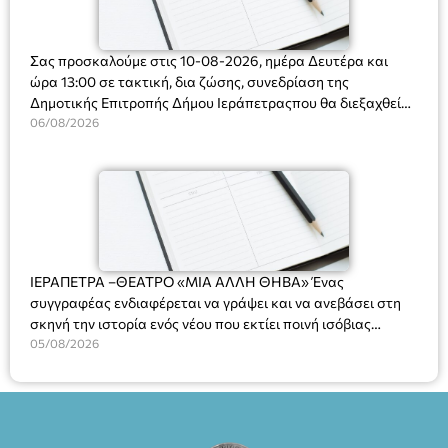
Σας προσκαλούμε στις 10-08-2026, ημέρα Δευτέρα και
ώρα 13:00 σε τακτική, δια ζώσης, συνεδρίαση της
Δημοτικής Επιτροπής Δήμου Ιεράπετραςπου θα διεξαχθεί
στο Δημοτικό Κατάστημα, Δημοκρατίας 31 στην αίθουσα
06/08/2026
«ΙΩΑΝΝΗΣ ΧΡΙΣΤΑΚΗΣ» στον 1ο όροφο, για τη συζήτηση
και λήψη αποφάσεων στα παρακάτω θέματα:
ΙΕΡΑΠΕΤΡΑ –ΘΕΑΤΡΟ «ΜΙΑ ΑΛΛΗ ΘΗΒΑ» Ένας
συγγραφέας ενδιαφέρεται να γράψει και να ανεβάσει στη
σκηνή την ιστορία ενός νέου που εκτίει ποινή ισόβιας
κάθειρξης για πατροκτονία. Ένα πολυβραβευμένο έργο για
05/08/2026
τις σχέσεις πατέρα-γιου, την ανδρική ταυτότητα, την ψυχική
ασθένεια, τον ερωτισμό. Ένα έργο αινιγματικό, συγκινητικό,
όσο και διασκεδαστικό. Ο διακεκριμένος σκηνοθέτης
Βαγγέλης Θεοδωρόπουλος ανέδειξε το πολυεπίπεδο αυτό