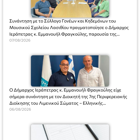
Συνάντηση με το Σύλλογο Γονέων και Κηδεμόνων του
Μουσικού Σχολείου Λασιθίου πραγματοποίησε ο Δήμαρχος
Ιεράπετρας κ. Εμμανουήλ Φραγκούλης, παρουσία της
Διευθύντριας του σχολείου κας Μαριάννας Χαΐτα.
07/08/2026
Ο Δήμαρχος Ιεράπετρας κ. Εμμανουήλ Φραγκούλης είχε
σήμερα συνάντηση με τον Διοικητή της 7ης Περιφερειακής
Διοίκησης του Λιμενικού Σώματος – Ελληνικής
Ακτοφυλακής (Λ.Σ.-ΕΛ.ΑΚΤ.), Αρχιπλοίαρχο Λ.Σ. κ. Ιωάννη
06/08/2026
Ορφανό