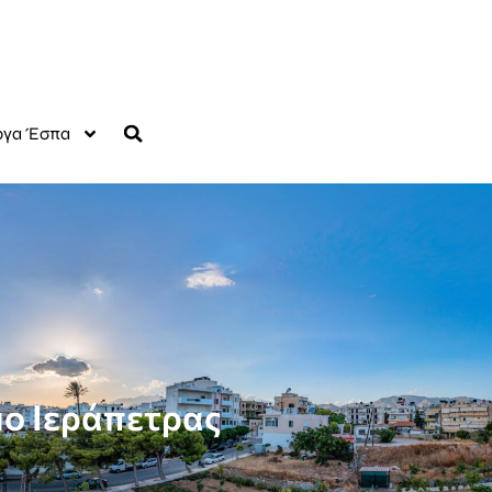
γα Έσπα
ο Ιεράπετρας