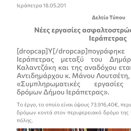
Ιεράπετρα 18.05.201
Δελτίο Τύπου
Νέες εργασίες ασφαλτοστρώ
Ιεράπετρας
[dropcap]Υ[/dropcap]πογράφηκ
Ιεράπετρας μεταξύ του Δημάρ
Καλαντζάκη και της αναδόχου ετα
Αντιδημάρχου κ. Μάνου Λουτσέτη,
«Συμπληρωματικές εργασίες
δρόμων Δήμου Ιεράπετρας».
Το έργο, το οποίο είναι ύψους 73.916,40€, π
δρόμων κοντά στον περιφερειακό δρόμο της 
πόλης.