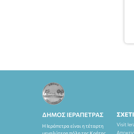
Πάπυρος
(Πλατεία
Πλαστήρα), E&G
Mini market
(Δημοκρατίας
39 Ιεράπετρα)
και
στο more.com
Χώρος: 3ο
Γυμνάσιο
Ιεράπετρας
(Είσοδος ΕΠΑ.Λ.)
Έναρξη 21:15
Οργάνωση:
ΚΝΩΣΟΣ
ΘΕΑΤΡΙΚΕΣ
ΠΑΡΑΓΩΓΕΣ ΕΕ
ΣΧΕΤ
ΔΗΜΟΣ ΙΕΡΑΠΕΤΡΑΣ
Visit Ie
Η Ιεράπετρα είναι η τέταρτη
Αποκεν
μεγαλύτερη πόλη της Κρήτης.