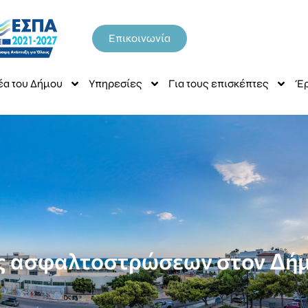
Επικοινωνία
έα του Δήμου
Υπηρεσίες
Για τους επισκέπτες
Έρ
ες ασφαλτοστρώσεων στον Δήμ