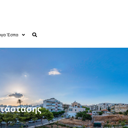
γα Έσπα
ατάστασης