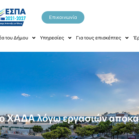
Επικοινωνία
έα του Δήμου
Υπηρεσίες
Για τους επισκέπτες
Έρ
 ο ΧΑΔΑ λόγω εργασιών αποκ