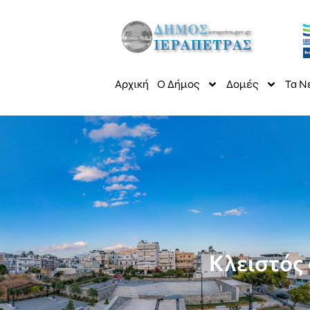
Αρχική
Ο Δήμος
Δομές
Τα Ν
Κλειστός