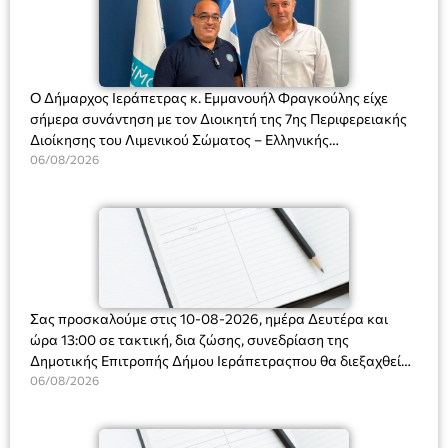
Ο Δήμαρχος Ιεράπετρας κ. Εμμανουήλ Φραγκούλης είχε
σήμερα συνάντηση με τον Διοικητή της 7ης Περιφερειακής
Διοίκησης του Λιμενικού Σώματος – Ελληνικής
Ακτοφυλακής (Λ.Σ.-ΕΛ.ΑΚΤ.), Αρχιπλοίαρχο Λ.Σ. κ. Ιωάννη
06/08/2026
Ορφανό
Σας προσκαλούμε στις 10-08-2026, ημέρα Δευτέρα και
ώρα 13:00 σε τακτική, δια ζώσης, συνεδρίαση της
Δημοτικής Επιτροπής Δήμου Ιεράπετραςπου θα διεξαχθεί
στο Δημοτικό Κατάστημα, Δημοκρατίας 31 στην αίθουσα
06/08/2026
«ΙΩΑΝΝΗΣ ΧΡΙΣΤΑΚΗΣ» στον 1ο όροφο, για τη συζήτηση
και λήψη αποφάσεων στα παρακάτω θέματα: